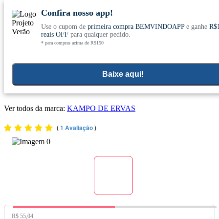
Confira nosso app!
Use o cupom de
primeira compra BEMVINDOAPP
e ganhe
R$
Conheça nosso site novo! E comemore com
0
reais OFF
para qualquer pedido.
* para compras acima de R$150
ofertas especiais
Home
>
Suplementos Funcionais E Omegas
>
Suplementos Funcionais E Naturais
Baixe aqui!
Alho Orgânico (570mg) 60 Cápsulas Vegetarianas - Kampo de
Ervas
Ver todos da marca:
KAMPO DE ERVAS
(
1 Avaliação
)
Preço Original:
R$ 55,04