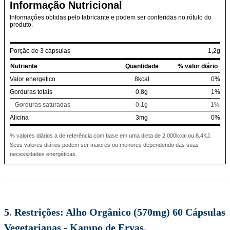
Informação Nutricional
Informações obtidas pelo fabricante e podem ser conferidas no rótulo do
produto.
Porção de 3 cápsulas
1,2g
Nutriente
Quantidade
% valor diário
Valor energetico
8kcal
0%
Gorduras totais
0,8g
1%
Gorduras saturadas
0,1g
1%
Alicina
3mg
0%
% valores diários a de referência com base em uma dieta de 2.000kcal ou 8.4KJ.
Seus valores diários podem ser maiores ou menores dependendo das suas
necessidades energéticas.
5
.
Restrições:
Alho Orgânico (570mg) 60 Cápsulas
Vegetarianas - Kampo de Ervas
.