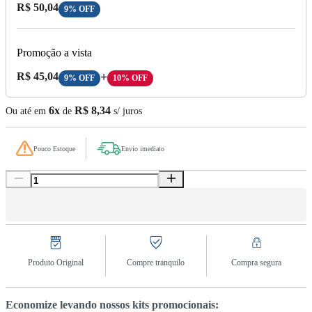
Preço com Desconto:
R$ 50,04
9% OFF
Promoção a vista
Preço A Vista:
R$ 45,04
+
9% OFF
10% OFF
6x
R$ 8,34
Ou até em
de
s/ juros
Pouco Estoque
Envio imediato
Produto Original
Compre tranquilo
Compra segura
Economize levando nossos kits promocionais: