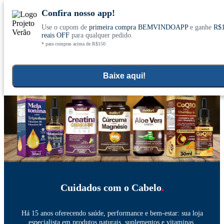
Confira nosso app!
Use o cupom de
primeira compra BEMVINDOAPP
e ganhe
R$
Conheça nosso site novo! E comemore com
0
reais OFF
para qualquer pedido.
* para compras acima de R$150
ofertas especiais
Home
Aromaterapia e Cuidados Pessoais
>
Baixe aqui!
Cuidados com o Cabelo
.
Há 15 anos oferecendo saúde, performance e bem-estar: sua loja
especialista em produtos naturais, suplementos e vitaminas.