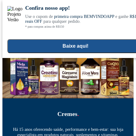
Confira nosso app!
Use o cupom de
primeira compra BEMVINDOAPP
e ganhe
R$
Conheça nosso site novo! E comemore com
0
reais OFF
para qualquer pedido.
* para compras acima de R$150
ofertas especiais
Home
Aromaterapia e Cuidados Pessoais
>
Baixe aqui!
Cremes
.
Há 15 anos oferecendo saúde, performance e bem-estar: sua loja
especialista em produtos naturais, suplementos e vitaminas.