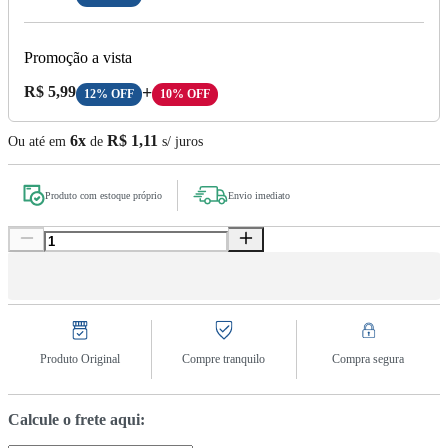
Promoção a vista
Preço A Vista:
R$ 5,99
+
12% OFF
10% OFF
6x
R$ 1,11
Ou até em
de
s/ juros
Produto com estoque próprio
Envio imediato
Produto Original
Compre tranquilo
Compra segura
Calcule o frete aqui: