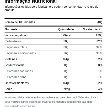
Informação Nutricional
Informações obtidas pelo fabricante e podem ser conferidas no rótulo do
produto.
Porção de 10 unidades
40g
Nutriente
Quantidade
% valor diário
Valor energético
329kcal
129g
Carboidratos
80g
32%
Açúcares totais
80g
32%
Açúcares adicionados
76g
30%
Proteínas
0,4g
0,2%
Gorduras totais
0g
0%
Gorduras saturadas
0g
0%
Gorduras trans
0g
0%
Fibras Alimentares
0,4g
0,2%
Sódio
0,9mg
0,4%
% valores diários a de referência com base em uma dieta de 2.000kcal ou 8.4KJ.
Seus valores diários podem ser maiores ou menores dependendo das suas
necessidades energéticas.