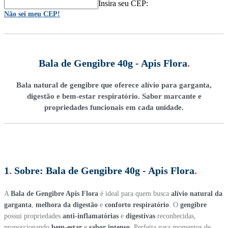
Insira seu CEP:
Não sei meu CEP!
Bala de Gengibre 40g - Apis Flora
.
Bala natural de gengibre que oferece alívio para garganta,
digestão e bem-estar respiratório. Sabor marcante e
propriedades funcionais em cada unidade.
1
.
Sobre:
Bala de Gengibre 40g - Apis Flora
.
A
Bala de Gengibre Apis Flora
é ideal para quem busca
alívio natural da
garganta
,
melhora da digestão
e
conforto respiratório
. O
gengibre
possui propriedades
anti-inflamatórias
e
digestivas
reconhecidas,
proporcionando
bem-estar
e
sabor intenso
. Perfeita para momentos de