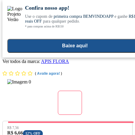
Confira nosso app!
Use o cupom de
primeira compra BEMVINDOAPP
e ganhe
R$
Conheça nosso site novo! E comemore com
0
reais OFF
para qualquer pedido.
* para compras acima de R$150
ofertas especiais
Home
>
Todos Os Produtos
Baixe aqui!
Bala de Gengibre 40g - Apis Flora
Ver todos da marca:
APIS FLORA
(
Avalie agora!
)
Preço Original:
R$ 7,56
Preço com Desconto:
R$ 6,66
12% OFF