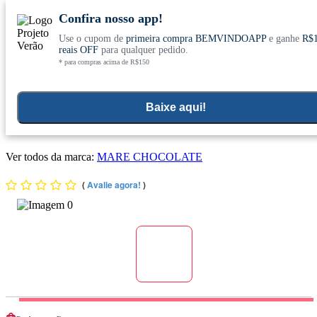
Confira nosso app!
Use o cupom de
primeira compra BEMVINDOAPP
e ganhe
R$
Conheça nosso site novo! E comemore com
0
reais OFF
para qualquer pedido.
* para compras acima de R$150
ofertas especiais
Home
>
Objetivos
>
Comidas E Bebidas Do Dia A Dia
Baixe aqui!
Barra de Chocolate 72% Cacau Adoçado com Maçã 80g -
Maré Chocolate
Ver todos da marca:
MARE CHOCOLATE
(
Avalie agora!
)