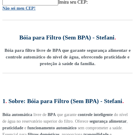
Insira seu CEP:
Não sei meu CEP!
Bóia para Filtro (Sem BPA) - Stefani
.
Bóia para filtro livre de BPA que garante segurança alimentar e
controle automático do nível de água, oferecendo praticidade e
proteção à saúde da família.
1
.
Sobre:
Bóia para Filtro (Sem BPA) - Stefani
.
Bóia automática
livre de
BPA
que garante
controle inteligente
do nível
de água no reservatório superior do filtro. Oferece
segurança alimentar
,
praticidade
e
funcionamento automático
sem comprometer a saúde.
Essencial para
filtros domésticos
, proporciona
tranquilidade
e