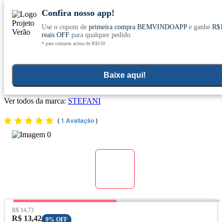
Confira nosso app!
Use o cupom de
primeira compra BEMVINDOAPP
e ganhe
R$
Conheça nosso site novo! E comemore com
0
reais OFF
para qualquer pedido.
* para compras acima de R$150
ofertas especiais
Home
>
Mercearia
Baixe aqui!
Bóia para Filtro (Sem BPA) - Stefani
Ver todos da marca:
STEFANI
(
1 Avaliação
)
Preço Original:
R$ 14,73
Preço com Desconto:
R$ 13,42
9% OFF