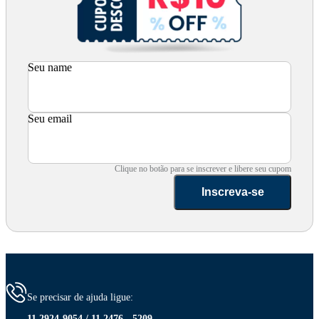
Seu name
Seu email
Clique no botão para se inscrever e libere seu cupom
Inscreva-se
Se precisar de ajuda ligue:
11 2924-9054 / 11 2476 - 5209