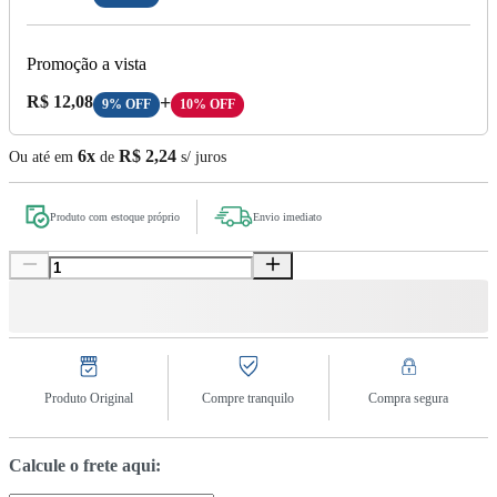
Promoção a vista
Preço A Vista:
R$ 12,08
+
9% OFF
10% OFF
6x
R$ 2,24
Ou até em
de
s/ juros
Produto com estoque próprio
Envio imediato
Produto Original
Compre tranquilo
Compra segura
Calcule o frete aqui: