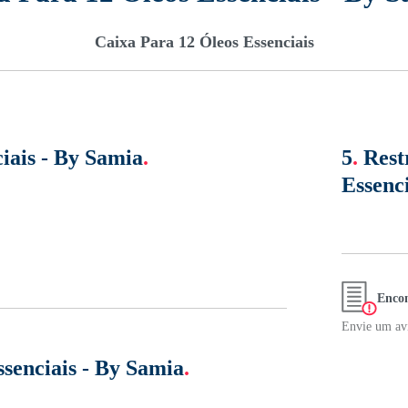
Caixa Para 12 Óleos Essenciais
iais - By Samia
.
5
.
Rest
Essenc
Encon
Envie um avi
senciais - By Samia
.