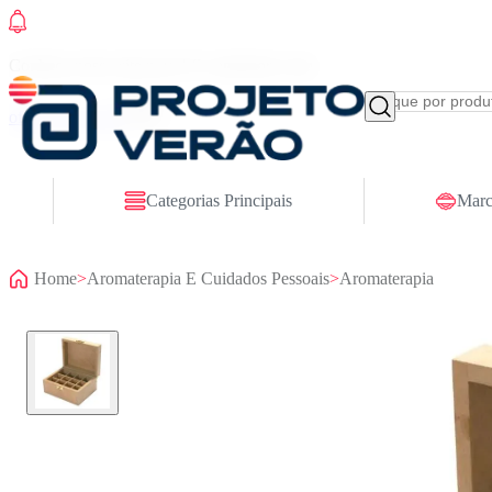
Conheça nosso site novo! E comemore com
ofertas especiais
Categorias Principais
Marc
Home
>
Aromaterapia E Cuidados Pessoais
>
Aromaterapia