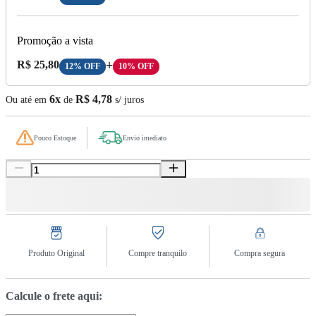
Promoção a vista
Preço A Vista:
R$ 25,80
+
12% OFF
10% OFF
6x
R$ 4,78
Ou até em
de
s/ juros
Pouco Estoque
Envio imediato
Produto Original
Compre tranquilo
Compra segura
Calcule o frete aqui: