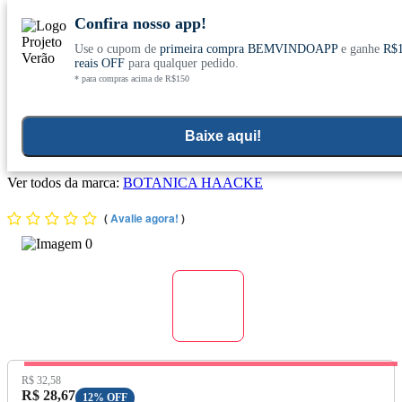
Confira nosso app!
Use o cupom de
primeira compra BEMVINDOAPP
e ganhe
R$
Conheça nosso site novo! E comemore com
0
reais OFF
para qualquer pedido.
* para compras acima de R$150
ofertas especiais
Home
>
Suplementos Funcionais E Omegas
>
Suplementos Funcionais E Naturais
Baixe aqui!
Carvão Vegetal (500mg) 60 Cápsulas - Botânica Haacke
Ver todos da marca:
BOTANICA HAACKE
(
Avalie agora!
)
Preço Original:
R$ 32,58
Preço com Desconto:
R$ 28,67
12% OFF