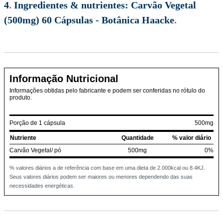
4
.
Ingredientes & nutrientes:
Carvão Vegetal
(500mg) 60 Cápsulas - Botânica Haacke
.
Informação Nutricional
Informações obtidas pelo fabricante e podem ser conferidas no rótulo do
produto.
Porção de 1 cápsula
500mg
Nutriente
Quantidade
% valor diário
Carvão Vegetal/ pó
500mg
0%
% valores diários a de referência com base em uma dieta de 2.000kcal ou 8.4KJ.
Seus valores diários podem ser maiores ou menores dependendo das suas
necessidades energéticas.