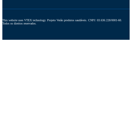
This website uses VTEX technology. Projeto Verão produtos saudáveis. CNPJ: 03.636.228/0001-60. 
Todos os direitos reservados.