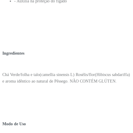
- Auxilia na proteção do fígado
Ingredientes
Chá Verde/folha e talo(camellia sinensis L) Rosélis/flor(Hibiscus sabdariffa)
e aroma idêntico ao natural de Pêssego. NÃO CONTÉM GLÚTEN.
Modo de Uso