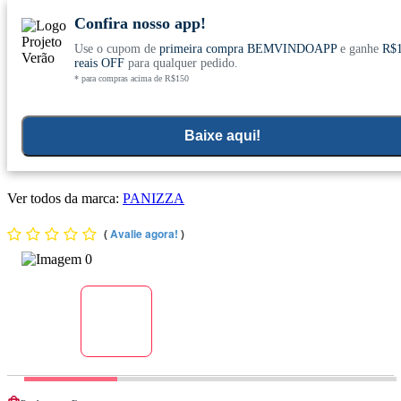
Confira nosso app!
Use o cupom de
primeira compra BEMVINDOAPP
e ganhe
R$
Conheça nosso site novo! E comemore com
0
reais OFF
para qualquer pedido.
* para compras acima de R$150
ofertas especiais
Home
>
Objetivos
>
Humor
Baixe aqui!
Chá Verde com Rosélis (Hibiscus) Sabor Pêssego 15 Sachês -
Panizza
Ver todos da marca:
PANIZZA
(
Avalie agora!
)