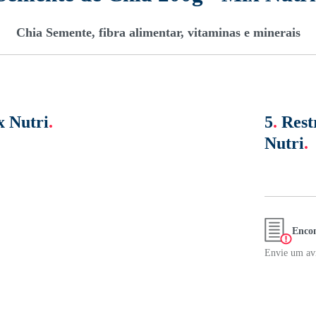
Chia Semente, fibra alimentar, vitaminas e minerais
x Nutri
.
5
.
Rest
Nutri
.
Encon
Envie um avi