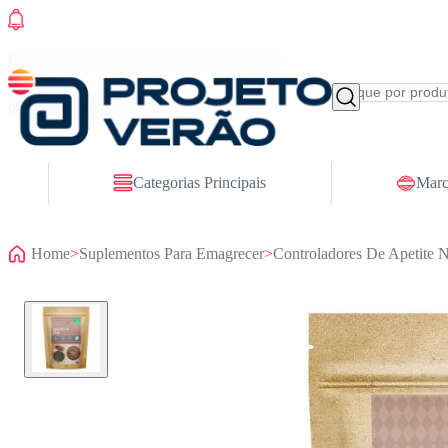
Conheça nosso site novo! E comemore com
ofertas especiais
Categorias Principais
Marc
Home
>
Suplementos Para Emagrecer
>
Controladores De Apetite N