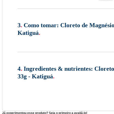
3
.
Como tomar:
Cloreto de Magnésio
Katiguá
.
4
.
Ingredientes & nutrientes:
Cloreto
33g - Katiguá
.
Já experimentou esse produto? Seja o primeiro a avaliá-lo!