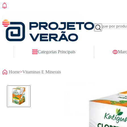
Conheça nosso site novo! E comemore com
ofertas especiais
Categorias Principais
Marc
Home
>
Vitaminas E Minerais