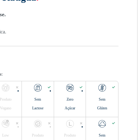
se.
ica.
o:
Produto
Sem
Zero
Sem
Vegano
Lactose
Açúcar
Glúten
Low
Produto
Produto
Sem