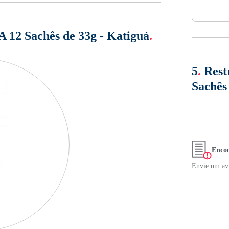
A 12 Sachês de 33g - Katiguá
.
5
.
Rest
Sachês
Encon
Envie um avi