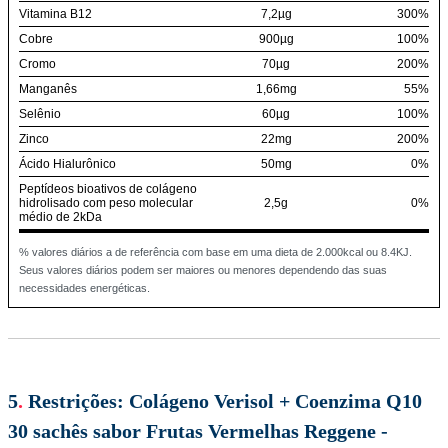
Vitamina B12
7,2µg
300%
Cobre
900µg
100%
Cromo
70µg
200%
Manganês
1,66mg
55%
Selênio
60µg
100%
Zinco
22mg
200%
Ácido Hialurônico
50mg
0%
Peptídeos bioativos de colágeno
hidrolisado com peso molecular
2,5g
0%
médio de 2kDa
% valores diários a de referência com base em uma dieta de 2.000kcal ou 8.4KJ.
Seus valores diários podem ser maiores ou menores dependendo das suas
necessidades energéticas.
5
.
Restrições:
Colágeno Verisol + Coenzima Q10
30 sachês sabor Frutas Vermelhas Reggene -