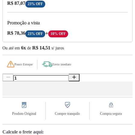
Preço com Desconto:
R$ 87,07
23% OFF
Promoção a vista
Preço A Vista:
R$ 78,36
+
23% OFF
10% OFF
6x
R$ 14,51
Ou até em
de
s/ juros
Pouco Estoque
Envio imediato
Produto Original
Compre tranquilo
Compra segura
Calcule o frete aqui: