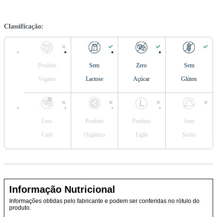
Classificação:
Produto
Sem
Zero
Sem
Vegano
Lactose
Açúcar
Glúten
Low
Produto
Produto
Sem
Carb
Orgânico
Light
Sódio
Informação Nutricional
Informações obtidas pelo fabricante e podem ser conferidas no rótulo do
produto.