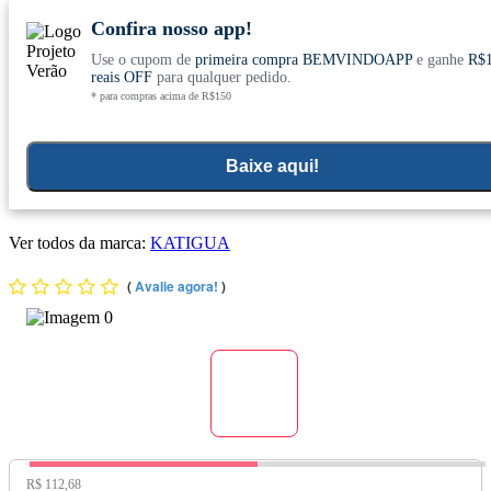
Confira nosso app!
Use o cupom de
primeira compra BEMVINDOAPP
e ganhe
R$
Conheça nosso site novo! E comemore com
0
reais OFF
para qualquer pedido.
* para compras acima de R$150
ofertas especiais
Home
>
Suplementos Funcionais E Omegas
>
Suplementos Funcionais E Naturais
Baixe aqui!
Colágeno Verisol + Coenzima Q10 30 sachês sabor Frutas
Vermelhas Reggene - Katiguá
Ver todos da marca:
KATIGUA
(
Avalie agora!
)
Preço Original:
R$ 112,68