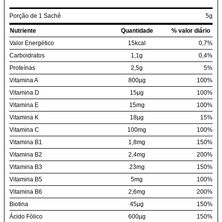
Porção de 1 Sachê
5g
Nutriente
Quantidade
% valor diário
Valor Energético
15kcal
0,7%
Carboidratos
1,1g
0,4%
Proteínas
2,5g
5%
Vitamina A
800µg
100%
Vitamina D
15µg
100%
Vitamina E
15mg
100%
Vitamina K
18µg
15%
Vitamina C
100mg
100%
Vitamina B1
1,8mg
150%
Vitamina B2
2,4mg
200%
Vitamina B3
23mg
150%
Vitamina B5
5mg
100%
Vitamina B6
2,6mg
200%
Biotina
45µg
150%
Ácido Fólico
600µg
150%