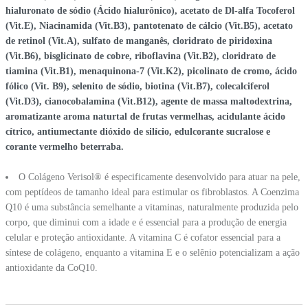
hialuronato de sódio (Ácido hialurônico), acetato de Dl-alfa Tocoferol
(Vit.E), Niacinamida (Vit.B3), pantotenato de cálcio (Vit.B5), acetato
de retinol (Vit.A), sulfato de manganês, cloridrato de piridoxina
(Vit.B6), bisglicinato de cobre, riboflavina (Vit.B2), cloridrato de
tiamina (Vit.B1), menaquinona-7 (Vit.K2), picolinato de cromo, ácido
fólico (Vit. B9), selenito de sódio, biotina (Vit.B7), colecalciferol
(Vit.D3), cianocobalamina (Vit.B12), agente de massa maltodextrina,
aromatizante aroma naturtal de frutas vermelhas, acidulante ácido
cítrico, antiumectante dióxido de silício, edulcorante sucralose e
corante vermelho beterraba.
O Colágeno Verisol® é especificamente desenvolvido para atuar na pele,
com peptídeos de tamanho ideal para estimular os fibroblastos. A Coenzima
Q10 é uma substância semelhante a vitaminas, naturalmente produzida pelo
corpo, que diminui com a idade e é essencial para a produção de energia
celular e proteção antioxidante. A vitamina C é cofator essencial para a
síntese de colágeno, enquanto a vitamina E e o selênio potencializam a ação
antioxidante da CoQ10.