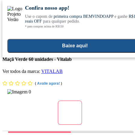
Confira nosso app!
Use o cupom de
primeira compra BEMVINDOAPP
e ganhe
R$
Conheça nosso site novo! E comemore com
0
reais OFF
para qualquer pedido.
* para compras acima de R$150
ofertas especiais
Home
>
Suplementos Funcionais E Omegas
>
Suplementos Funcionais E Naturais
>
Colageno Pele
Baixe aqui!
Colágeno Vita - Balas Mastigáveis + Vitamina C (120g) Sabor
Maçã Verde 60 unidades - Vitalab
Ver todos da marca:
VITALAB
(
Avalie agora!
)