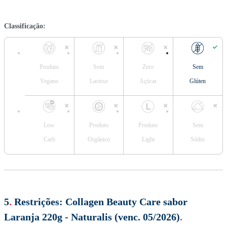
Classificação:
Produto
Sem
Zero
Sem
Vegano
Lactose
Açúcar
Glúten
Low
Produto
Produto
Sem
Carb
Orgânico
Light
Sódio
5
.
Restrições:
Collagen Beauty Care sabor
Laranja 220g - Naturalis (venc. 05/2026)
.