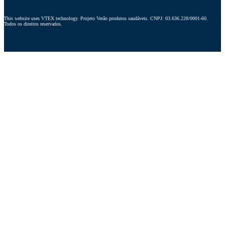
This website uses VTEX technology. Projeto Verão produtos saudáveis. CNPJ: 03.636.228/0001-60. 
Todos os direitos reservados.