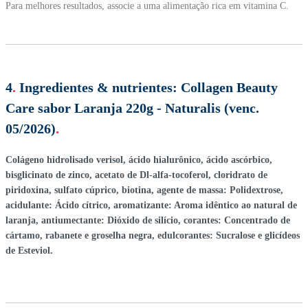
Para melhores resultados, associe a uma alimentação rica em vitamina C.
4
.
Ingredientes & nutrientes:
Collagen Beauty
Care sabor Laranja 220g - Naturalis (venc.
05/2026)
.
Colágeno hidrolisado verisol, ácido hialurônico, ácido ascórbico,
bisglicinato de zinco, acetato de Dl-alfa-tocoferol, cloridrato de
piridoxina, sulfato cúprico, biotina, agente de massa: Polidextrose,
acidulante: Ácido cítrico, aromatizante: Aroma idêntico ao natural de
laranja, antiumectante: Dióxido de silício, corantes: Concentrado de
cártamo, rabanete e groselha negra, edulcorantes: Sucralose e glicídeos
de Esteviol.