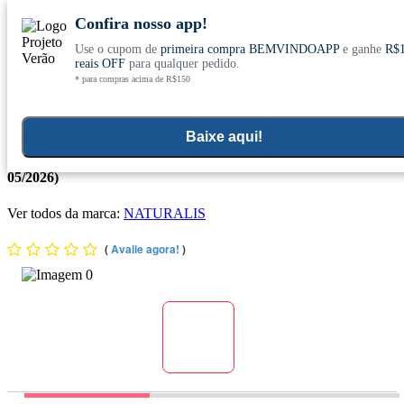
Confira nosso app!
Use o cupom de
primeira compra BEMVINDOAPP
e ganhe
R$
Conheça nosso site novo! E comemore com
0
reais OFF
para qualquer pedido.
* para compras acima de R$150
ofertas especiais
Home
>
Suplementos Funcionais E Omegas
>
Suplementos Funcionais E Naturais
>
Colageno Pele
Baixe aqui!
Collagen Beauty Care sabor Laranja 220g - Naturalis (venc.
05/2026)
Ver todos da marca:
NATURALIS
(
Avalie agora!
)