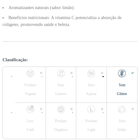
Aromatizantes naturais (sabor limão).
Benefícios nutricionais: A vitamina C potencializa a absorção de
colágeno, promovendo saúde e beleza.
Classificação:
Produto
Sem
Zero
Sem
Vegano
Lactose
Açúcar
Glúten
Low
Produto
Produto
Sem
Carb
Orgânico
Light
Sódio