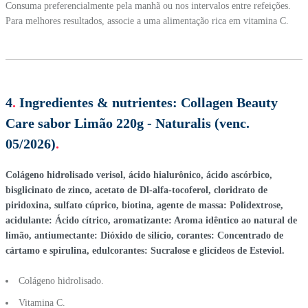
Consuma preferencialmente pela manhã ou nos intervalos entre refeições.
Para melhores resultados, associe a uma alimentação rica em vitamina C.
4
.
Ingredientes & nutrientes:
Collagen Beauty
Care sabor Limão 220g - Naturalis (venc.
05/2026)
.
Colágeno hidrolisado verisol, ácido hialurônico, ácido ascórbico,
bisglicinato de zinco, acetato de Dl-alfa-tocoferol, cloridrato de
piridoxina, sulfato cúprico, biotina, agente de massa: Polidextrose,
acidulante: Ácido cítrico, aromatizante: Aroma idêntico ao natural de
limão, antiumectante: Dióxido de silício, corantes: Concentrado de
cártamo e spirulina, edulcorantes: Sucralose e glicídeos de Esteviol.
Colágeno hidrolisado.
Vitamina C.