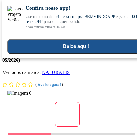
Confira nosso app!
Use o cupom de
primeira compra BEMVINDOAPP
e ganhe
R$
Conheça nosso site novo! E comemore com
0
reais OFF
para qualquer pedido.
* para compras acima de R$150
ofertas especiais
Home
>
Suplementos Funcionais E Omegas
>
Suplementos Funcionais E Naturais
>
Colageno Pele
Baixe aqui!
Collagen Beauty Care sabor Limão 220g - Naturalis (venc.
05/2026)
Ver todos da marca:
NATURALIS
(
Avalie agora!
)