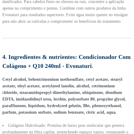
danificados. Para cabelos finos ou oleosos na raiz, concentre a aplicação
apenas no comprimento e pontas. Combine com outros produtos da linha
Evonaturi para resultados superiores. Evite água muito quente no enxágue
para não abrir as cutículas e comprometer os benefícios do tratamento.
4
.
Ingredientes & nutrientes:
Condicionador Com
Colágeno + Q10 240ml - Evonaturi
.
Cetyl alcohol, behentrimonium methosulfate, cetyl acetate, stearyl
acetate, oleyl acetate, acetylated lanolin, alcohol, cetrimonium
chloride, stearamidopropyl dimethylamine, ubiquinone, disodium
EDTA, imidazolidinyl urea, lecthin, polysorbate 80, propylne glycol,
paraffiunum, liquidum, hydrolyzed gelatin, Bht, phenoxyethanol,
parfum, potassium sorbate, sodium benzoate, citric acid, aqua.
Colágeno Hidrolisado: Proteína de baixo peso molecular que penetra
profundamente na fibra capilar, preenchendo espaços vazios, restaurando a