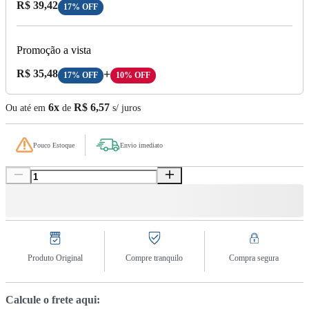
Preço com Desconto:
R$ 39,42
17% OFF
Promoção a vista
Preço A Vista:
R$ 35,48
+
17% OFF
10% OFF
6x
R$ 6,57
Ou até em
de
s/ juros
Pouco Estoque
Envio imediato
Produto Original
Compre tranquilo
Compra segura
Calcule o frete aqui: