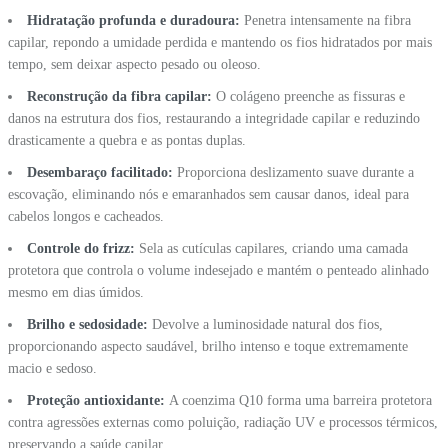
Hidratação profunda e duradoura:
Penetra intensamente na fibra
capilar, repondo a umidade perdida e mantendo os fios hidratados por mais
tempo, sem deixar aspecto pesado ou oleoso.
Reconstrução da fibra capilar:
O colágeno preenche as fissuras e
danos na estrutura dos fios, restaurando a integridade capilar e reduzindo
drasticamente a quebra e as pontas duplas.
Desembaraço facilitado:
Proporciona deslizamento suave durante a
escovação, eliminando nós e emaranhados sem causar danos, ideal para
cabelos longos e cacheados.
Controle do frizz:
Sela as cutículas capilares, criando uma camada
protetora que controla o volume indesejado e mantém o penteado alinhado
mesmo em dias úmidos.
Brilho e sedosidade:
Devolve a luminosidade natural dos fios,
proporcionando aspecto saudável, brilho intenso e toque extremamente
macio e sedoso.
Proteção antioxidante:
A coenzima Q10 forma uma barreira protetora
contra agressões externas como poluição, radiação UV e processos térmicos,
preservando a saúde capilar.