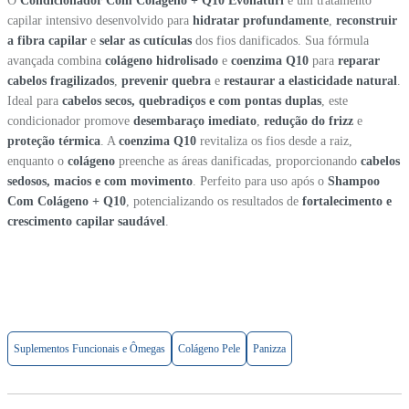
O
Condicionador Com Colágeno + Q10 Evonaturi
é um tratamento
capilar intensivo desenvolvido para
hidratar profundamente
,
reconstruir
a fibra capilar
e
selar as cutículas
dos fios danificados. Sua fórmula
avançada combina
colágeno hidrolisado
e
coenzima Q10
para
reparar
cabelos fragilizados
,
prevenir quebra
e
restaurar a elasticidade natural
.
Ideal para
cabelos secos, quebradiços e com pontas duplas
, este
condicionador promove
desembaraço imediato
,
redução do frizz
e
proteção térmica
. A
coenzima Q10
revitaliza os fios desde a raiz,
enquanto o
colágeno
preenche as áreas danificadas, proporcionando
cabelos
sedosos, macios e com movimento
. Perfeito para uso após o
Shampoo
Com Colágeno + Q10
, potencializando os resultados de
fortalecimento e
crescimento capilar saudável
.
Suplementos Funcionais e Ômegas
Colágeno Pele
Panizza