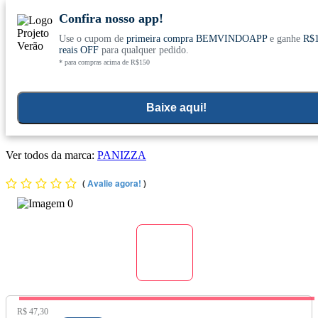
Confira nosso app!
Use o cupom de
primeira compra BEMVINDOAPP
e ganhe
R$
Conheça nosso site novo! E comemore com
0
reais OFF
para qualquer pedido.
* para compras acima de R$150
ofertas especiais
Home
>
Suplementos Funcionais E Omegas
>
Suplementos Funcionais E Naturais
>
Colageno Pele
Baixe aqui!
Condicionador Com Colágeno + Q10 240ml - Evonaturi
Ver todos da marca:
PANIZZA
(
Avalie agora!
)
Preço Original:
R$ 47,30