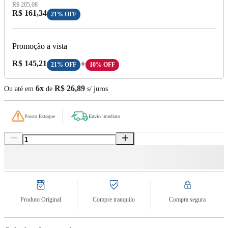
Preço Original:
R$ 205,08
Preço com Desconto:
R$ 161,34
21% OFF
Promoção a vista
Preço A Vista:
R$ 145,21
+
21% OFF
10% OFF
6x
R$ 26,89
Ou até em
de
s/ juros
Pouco Estoque
Envio imediato
Produto Original
Compre tranquilo
Compra segura