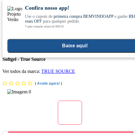
Confira nosso app!
Use o cupom de
primeira compra BEMVINDOAPP
e ganhe
R$
Conheça nosso site novo! E comemore com
0
reais OFF
para qualquer pedido.
* para compras acima de R$150
ofertas especiais
Home
>
Suplementos Funcionais E Omegas
>
Suplementos Funcionais E Naturais
>
Coenzima Q10
Baixe aqui!
COQ10 Coenzima (100mg) Ubiquinol Lipossomal 60 Cápsulas
Softgel - True Source
Ver todos da marca:
TRUE SOURCE
(
Avalie agora!
)