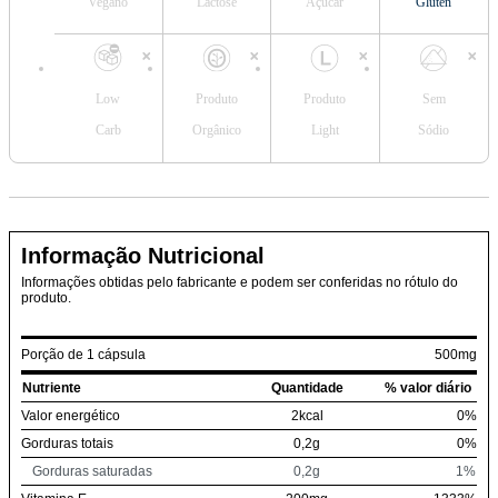
Vegano
Lactose
Açúcar
Glúten
Low
Produto
Produto
Sem
Carb
Orgânico
Light
Sódio
Informação Nutricional
Informações obtidas pelo fabricante e podem ser conferidas no rótulo do
produto.
Porção de 1 cápsula
500mg
Nutriente
Quantidade
% valor diário
Valor energético
2kcal
0%
Gorduras totais
0,2g
0%
Gorduras saturadas
0,2g
1%