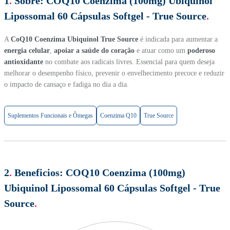
1
.
Sobre:
COQ10 Coenzima (100mg) Ubiquinol
Lipossomal 60 Cápsulas Softgel - True Source
.
A
CoQ10 Coenzima Ubiquinol True Source
é indicada para aumentar a
energia celular
,
apoiar a saúde do coração
e atuar como um
poderoso
antioxidante
no combate aos radicais livres. Essencial para quem deseja
melhorar o desempenho físico, prevenir o envelhecimento precoce e reduzir
o impacto de cansaço e fadiga no dia a dia.
Suplementos Funcionais e Ômegas
Coenzima Q10
True Source
2
.
Beneficios:
COQ10 Coenzima (100mg)
Ubiquinol Lipossomal 60 Cápsulas Softgel - True
Source
.