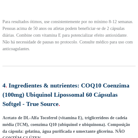
Para resultados ótimos, use consistentemente por no mínimo 8-12 semanas.
Pessoas acima de 50 anos ou atletas podem beneficiar-se de 2 cápsulas
diárias. Combine com vitamina E para potencializar efeito antioxidante.
Não há necessidade de pausas no protocolo. Consulte médico para uso com
anticoagulantes.
4
.
Ingredientes & nutrientes:
COQ10 Coenzima
(100mg) Ubiquinol Lipossomal 60 Cápsulas
Softgel - True Source
.
Acetato de DL-Alfa Tocoferol (vitamina E), triglicerídeos de cadeia
média (TCM), coenzima Q10 (ubiquinol e ubiquinona). Composição
da cápsula: gelatina, água purificada e umectante glicerina. NÃO