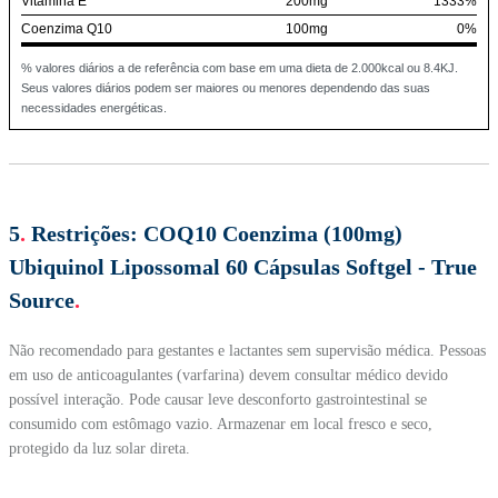
Vitamina E
200mg
1333%
Coenzima Q10
100mg
0%
% valores diários a de referência com base em uma dieta de 2.000kcal ou 8.4KJ.
Seus valores diários podem ser maiores ou menores dependendo das suas
necessidades energéticas.
5
.
Restrições:
COQ10 Coenzima (100mg)
Ubiquinol Lipossomal 60 Cápsulas Softgel - True
Source
.
Não recomendado para gestantes e lactantes sem supervisão médica. Pessoas
em uso de anticoagulantes (varfarina) devem consultar médico devido
possível interação. Pode causar leve desconforto gastrointestinal se
consumido com estômago vazio. Armazenar em local fresco e seco,
protegido da luz solar direta.