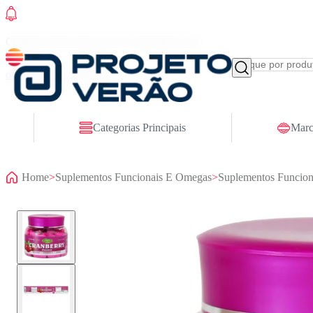
Conheça nosso site novo! E comemore com
ofertas especiais
Categorias Principais
Marc
Home
>
Suplementos Funcionais E Omegas
>
Suplementos Funcion