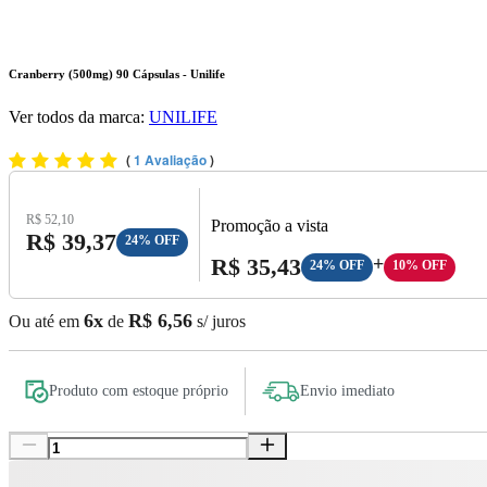
Cranberry (500mg) 90 Cápsulas - Unilife
Ver todos da marca:
UNILIFE
(
1 Avaliação
)
Preço Original:
R$ 52,10
Promoção a vista
Preço com Desconto:
R$ 39,37
24% OFF
Preço A Vista:
R$ 35,43
+
24% OFF
10% OFF
6x
R$ 6,56
Ou até em
de
s/ juros
Produto com estoque próprio
Envio imediato