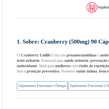
Suplem
1
.
Sobre:
Cranberry (500mg) 90 Cápsu
O
Cranberry Unilife
é rico em
proantocianidinas
e
antio
trato urinário
. Essencial para
saúde urinária
,
prevenção d
antioxidante
. Ideal para
mulheres
com
cistite de repetição
busca
proteção preventiva
. Promove
saúde íntima
,
bem-e
Suplementos Funcionais e Ômegas
Suplementos Funcionais e Na