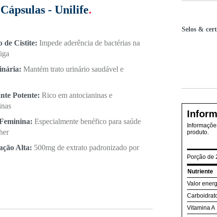
Cápsulas - Unilife
.
Selos & cert
 de Cistite:
Impede aderência de bactérias na
iga
inária:
Mantém trato urinário saudável e
nte Potente:
Rico em antocianinas e
inas
Inform
 Feminina:
Especialmente benéfico para saúde
Informações
her
produto.
ação Alta:
500mg de extrato padronizado por
Porção de 
Nutriente
Valor energ
Carboidrat
Vitamina A