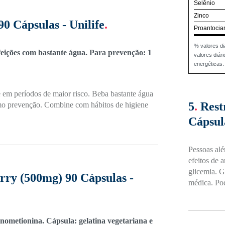
Selênio
Zinco
0 Cápsulas - Unilife
.
Proantocia
% valores di
feições com bastante água. Para prevenção: 1
valores diá
energéticas.
 em períodos de maior risco. Beba bastante água
5
.
Rest
como prevenção. Combine com hábitos de higiene
Cápsula
Pessoas alé
efeitos de 
glicemia. G
rry (500mg) 90 Cápsulas -
médica. Pod
lenometionina. Cápsula: gelatina vegetariana e