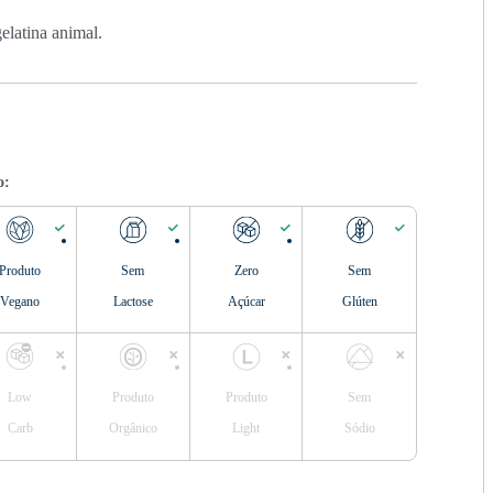
elatina animal.
o:
Produto
Sem
Zero
Sem
Vegano
Lactose
Açúcar
Glúten
Low
Produto
Produto
Sem
Carb
Orgânico
Light
Sódio