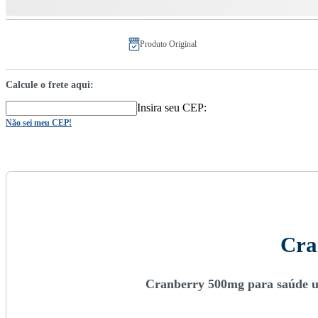
Produto Original
Calcule o frete aqui:
Insira seu CEP:
Não sei meu CEP!
Cra
Cranberry 500mg para saúde uri