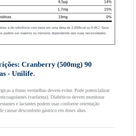
8,5µg
14%
1,7mg
15%
nidinas
19mg
0%
ários a de referência com base em uma dieta de 2.000kcal ou 8.4KJ. Seus
rios podem ser maiores ou menores dependendo das suas necessidades
rições:
Cranberry (500mg) 90
s - Unilife
.
rgicas a frutas vermelhas devem evitar. Pode potencializar
anticoagulantes (varfarina). Diabéticos devem monitorar
estantes e lactantes podem usar conforme orientação
e causar desconforto gástrico em doses altas.