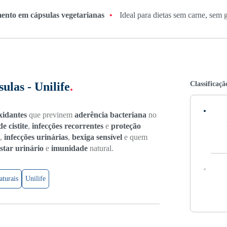
ento em cápsulas vegetarianas
•
Ideal para dietas sem carne, sem g
Classificaçã
las - Unilife
.
xidantes
que previnem
aderência bacteriana
no
e cistite
,
infecções recorrentes
e
proteção
,
infecções urinárias
,
bexiga sensível
e quem
star urinário
e
imunidade
natural.
turais
Unilife