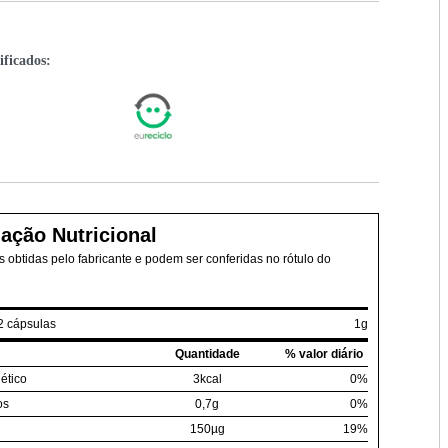
ificados:
ação Nutricional
 obtidas pelo fabricante e podem ser conferidas no rótulo do
2 cápsulas
1g
Quantidade
% valor diário
ético
3kcal
0%
os
0,7g
0%
150µg
19%