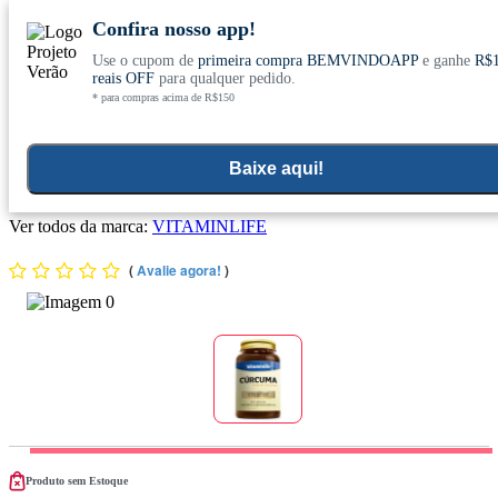
Confira nosso app!
Use o cupom de
primeira compra BEMVINDOAPP
e ganhe
R$
Conheça nosso site novo! E comemore com
0
reais OFF
para qualquer pedido.
* para compras acima de R$150
ofertas especiais
Home
>
Suplementos Funcionais E Omegas
Baixe aqui!
Cúrcuma (130mg) 60 Cápsulas - Vitaminlife
Ver todos da marca:
VITAMINLIFE
(
Avalie agora!
)
Produto sem Estoque