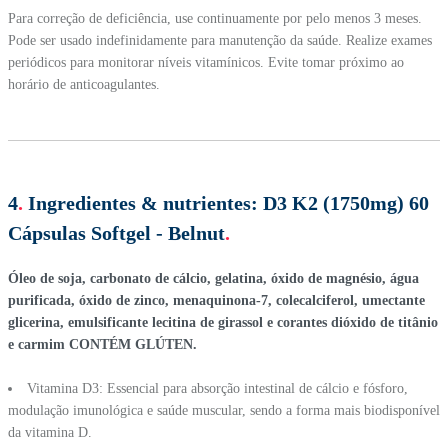
Para correção de deficiência, use continuamente por pelo menos 3 meses.
Pode ser usado indefinidamente para manutenção da saúde. Realize exames
periódicos para monitorar níveis vitamínicos. Evite tomar próximo ao
horário de anticoagulantes.
4
.
Ingredientes & nutrientes:
D3 K2 (1750mg) 60
Cápsulas Softgel - Belnut
.
Óleo de soja, carbonato de cálcio, gelatina, óxido de magnésio, água
purificada, óxido de zinco, menaquinona-7, colecalciferol, umectante
glicerina, emulsificante lecitina de girassol e corantes dióxido de titânio
e carmim CONTÉM GLÚTEN.
Vitamina D3: Essencial para absorção intestinal de cálcio e fósforo,
modulação imunológica e saúde muscular, sendo a forma mais biodisponível
da vitamina D.