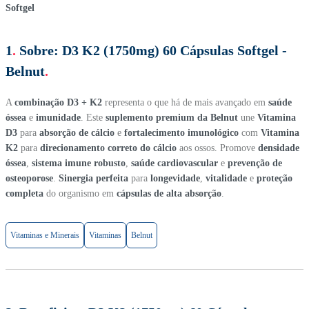
1
.
Sobre:
D3 K2 (1750mg) 60 Cápsulas Softgel -
Belnut
.
A
combinação D3 + K2
representa o que há de mais avançado em
saúde
óssea
e
imunidade
. Este
suplemento premium da Belnut
une
Vitamina
D3
para
absorção de cálcio
e
fortalecimento imunológico
com
Vitamina
K2
para
direcionamento correto do cálcio
aos ossos. Promove
densidade
óssea
,
sistema imune robusto
,
saúde cardiovascular
e
prevenção de
osteoporose
.
Sinergia perfeita
para
longevidade
,
vitalidade
e
proteção
completa
do organismo em
cápsulas de alta absorção
.
Vitaminas e Minerais
Vitaminas
Belnut