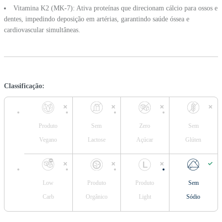
Vitamina K2 (MK-7): Ativa proteínas que direcionam cálcio para ossos e
dentes, impedindo deposição em artérias, garantindo saúde óssea e
cardiovascular simultâneas.
Classificação:
Produto
Sem
Zero
Sem
Vegano
Lactose
Açúcar
Glúten
Low
Produto
Produto
Sem
Carb
Orgânico
Light
Sódio