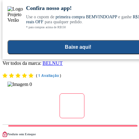
Confira nosso app!
Use o cupom de
primeira compra BEMVINDOAPP
e ganhe
R$
Conheça nosso site novo! E comemore com
0
reais OFF
para qualquer pedido.
* para compras acima de R$150
ofertas especiais
Home
>
Vitaminas E Minerais
>
Vitaminas
Baixe aqui!
D3 K2 (1750mg) 60 Cápsulas Softgel - Belnut
Ver todos da marca:
BELNUT
(
1 Avaliação
)
Produto sem Estoque