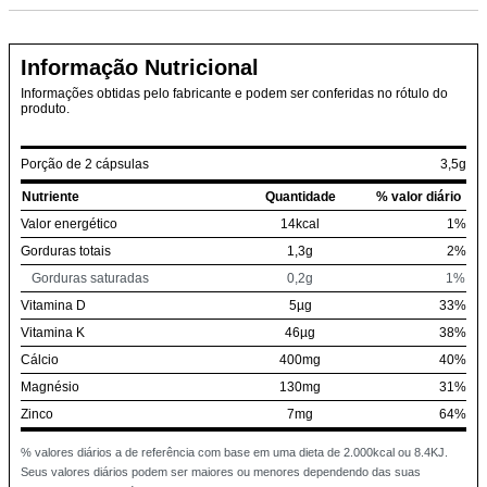
Informação Nutricional
Informações obtidas pelo fabricante e podem ser conferidas no rótulo do
produto.
Porção de 2 cápsulas
3,5g
Nutriente
Quantidade
% valor diário
Valor energético
14kcal
1%
Gorduras totais
1,3g
2%
Gorduras saturadas
0,2g
1%
Vitamina D
5µg
33%
Vitamina K
46µg
38%
Cálcio
400mg
40%
Magnésio
130mg
31%
Zinco
7mg
64%
% valores diários a de referência com base em uma dieta de 2.000kcal ou 8.4KJ.
Seus valores diários podem ser maiores ou menores dependendo das suas