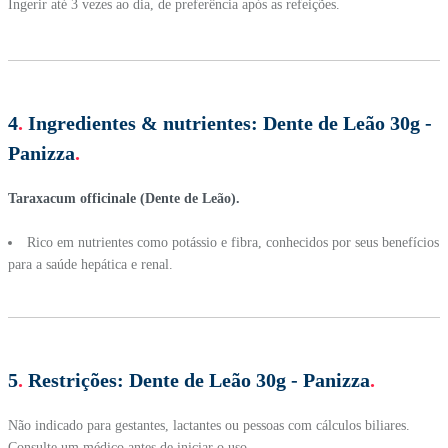
Ingerir até 3 vezes ao dia, de preferência após as refeições.
4
.
Ingredientes & nutrientes:
Dente de Leão 30g -
Panizza
.
Taraxacum officinale (Dente de Leão).
Rico em nutrientes como potássio e fibra, conhecidos por seus benefícios
para a saúde hepática e renal.
5
.
Restrições:
Dente de Leão 30g - Panizza
.
Não indicado para gestantes, lactantes ou pessoas com cálculos biliares.
Consulte um médico antes de iniciar o uso.