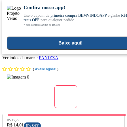
Confira nosso app!
Use o cupom de
primeira compra BEMVINDOAPP
e ganhe
R$
Conheça nosso site novo! E comemore com
0
reais OFF
para qualquer pedido.
* para compras acima de R$150
ofertas especiais
Home
>
Plantas Medicinais E Chas
Baixe aqui!
Dente de Leão 30g - Panizza
Ver todos da marca:
PANIZZA
(
Avalie agora!
)
Preço Original:
R$ 15,29
Preço com Desconto:
R$ 14,01
8% OFF