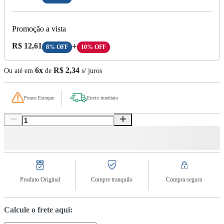
Promoção a vista
Preço A Vista:
R$ 12,61
+
8% OFF
10% OFF
6x
R$ 2,34
Ou até em
de
s/ juros
Pouco Estoque
Envio imediato
Produto Original
Compre tranquilo
Compra segura
Calcule o frete aqui: