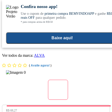
Confira nosso app!
Use o cupom de
primeira compra BEMVINDOAPP
e ganhe
R$
Conheça nosso site novo! E comemore com
0
reais OFF
para qualquer pedido.
* para compras acima de R$150
ofertas especiais
Home
>
Aromaterapia E Cuidados Pessoais
>
Cuidados Com O Corpo
>
Desodorante
Baixe aqui!
Desodorante Spray Cristal Natural Sem Perfume Vegano
120ml - Alva
Ver todos da marca:
ALVA
(
Avalie agora!
)
Preço Original:
R$ 69,27