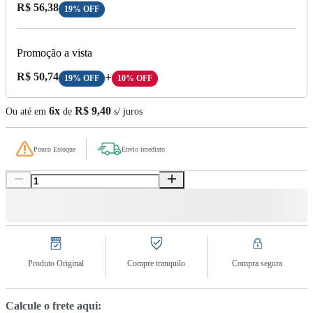
Preço com Desconto:
R$ 56,38
19% OFF
Promoção a vista
Preço A Vista:
R$ 50,74
+
19% OFF
10% OFF
6x
R$ 9,40
Ou até em
de
s/ juros
Pouco Estoque
Envio imediato
Produto Original
Compre tranquilo
Compra segura
Calcule o frete aqui: