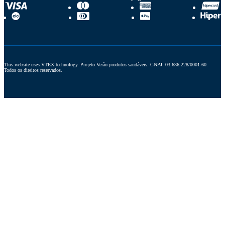
This website uses VTEX technology. Projeto Verão produtos saudáveis. CNPJ: 03.636.228/0001-60. 
Todos os direitos reservados.