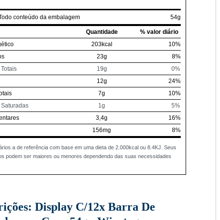
 Todo conteúdo da embalagem
54g
Quantidade
% valor diário
ético
203kcal
10%
os
23g
8%
Totais
19g
0%
12g
24%
otais
7g
10%
 Saturadas
1g
5%
entares
3,4g
16%
156mg
8%
ários a de referência com base em uma dieta de 2.000kcal ou 8.4KJ. Seus
rios podem ser maiores ou menores dependendo das suas necessidades
rições:
Display C/12x Barra De