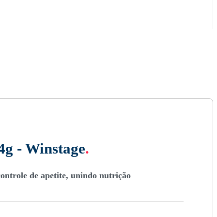
g - Winstage
.
ontrole de apetite, unindo nutrição