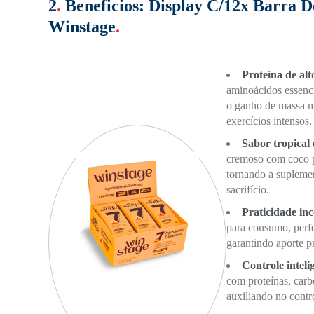
2
.
Beneficios:
Display C/12x Barra D
Winstage
.
Proteína de alt
aminoácidos essenci
o ganho de massa m
exercícios intensos.
Sabor tropical
cremoso com coco pr
tornando a supleme
sacrifício.
Praticidade in
para consumo, perfe
garantindo aporte p
Controle intel
com proteínas, carb
auxiliando no contr