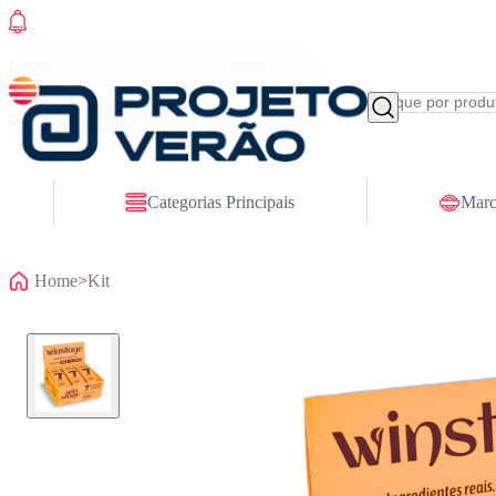
Conheça nosso site novo! E comemore com
ofertas especiais
Categorias Principais
Marc
Home
>
Kit