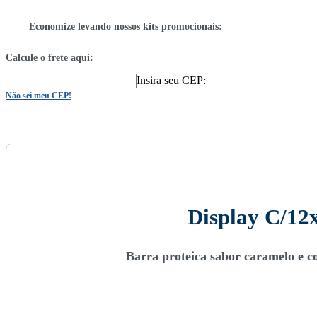
Economize levando nossos kits promocionais:
Calcule o frete aqui:
Insira seu CEP:
Não sei meu CEP!
Display C/12
Barra proteica sabor caramelo e co