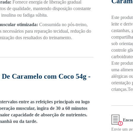
Carame
brada:
Fornece energia de liberação gradual
atos de qualidade, mantendo disposição constante
insulina ou fadiga súbita.
Este produt
leite e der
uscular otimizada:
Consumida no pós-treino,
castanhas, 
es necessários para reparação tecidual, redução do
compartilha
ização dos resultados do treinamento.
sob orienta
controle gl
carboidrato
Este produto
uma aliment
a De Caramelo com Coco 54g -
alérgicas o
orientação 
crianças.T
ervalos entre as refeições principais ou logo
cuperação muscular, ingira de 30 a 60 minutos
aior capacidade de absorção de nutrientes.
Encon
manhã ou da tarde.
Envie um avi