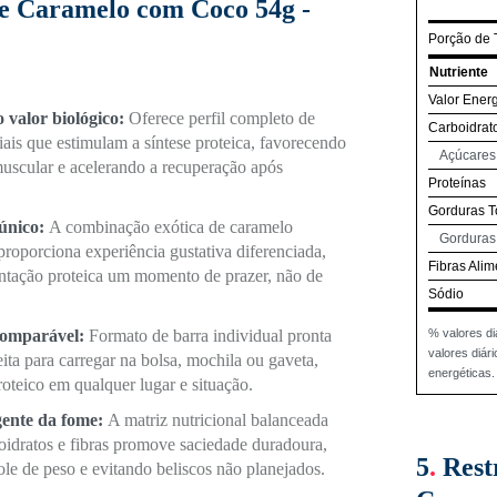
e Caramelo com Coco 54g -
Porção de
Nutriente
Valor Energ
o valor biológico:
Oferece perfil completo de
Carboidrat
ais que estimulam a síntese proteica, favorecendo
Açúcares 
uscular e acelerando a recuperação após
Proteínas
Gorduras T
 único:
A combinação exótica de caramelo
Gorduras
oporciona experiência gustativa diferenciada,
Fibras Alim
ntação proteica um momento de prazer, não de
Sódio
% valores di
comparável:
Formato de barra individual pronta
valores diá
ita para carregar na bolsa, mochila ou gaveta,
energéticas.
roteico em qualquer lugar e situação.
igente da fome:
A matriz nutricional balanceada
oidratos e fibras promove saciedade duradoura,
5
.
Rest
ole de peso e evitando beliscos não planejados.