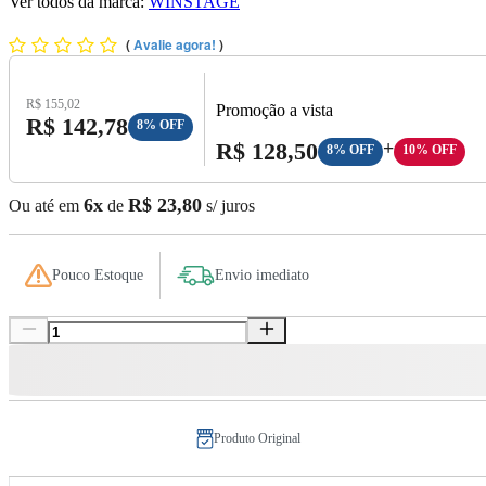
Ver todos da marca:
WINSTAGE
(
Avalie agora!
)
Preço Original:
R$ 155,02
Promoção a vista
Preço com Desconto:
R$ 142,78
8% OFF
Preço A Vista:
R$ 128,50
+
8% OFF
10% OFF
6x
R$ 23,80
Ou até em
de
s/ juros
Pouco Estoque
Envio imediato
Produto Original