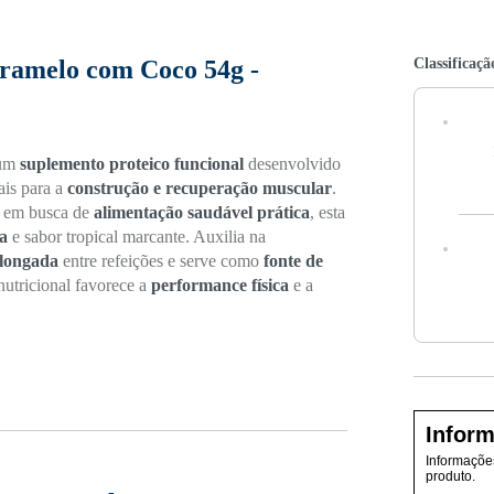
Classificaçã
ramelo com Coco 54g -
um
suplemento proteico funcional
desenvolvido
ais para a
construção e recuperação muscular
.
 em busca de
alimentação saudável prática
, esta
va
e sabor tropical marcante. Auxilia na
olongada
entre refeições e serve como
fonte de
 nutricional favorece a
performance física
e a
Inform
Informações
produto.