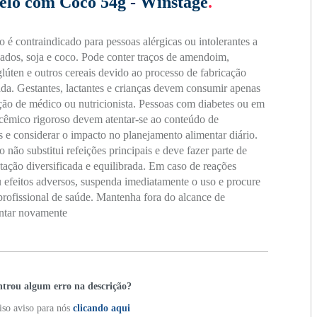
lo com Coco 54g - Winstage
.
o é contraindicado para pessoas alérgicas ou intolerantes a
ivados, soja e coco. Pode conter traços de amendoim,
glúten e outros cereais devido ao processo de fabricação
da. Gestantes, lactantes e crianças devem consumir apenas
ção de médico ou nutricionista. Pessoas com diabetes ou em
icêmico rigoroso devem atentar-se ao conteúdo de
s e considerar o impacto no planejamento alimentar diário.
 não substitui refeições principais e deve fazer parte de
ação diversificada e equilibrada. Em caso de reações
u efeitos adversos, suspenda imediatamente o uso e procure
profissional de saúde. Mantenha fora do alcance de
entar novamente
trou algum erro na descrição?
so aviso para nós
clicando aqui