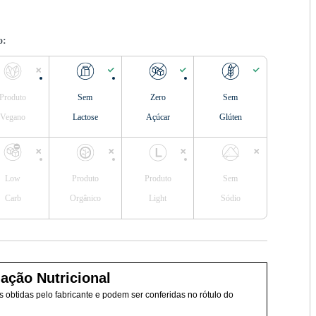
o:
Produto
Sem
Zero
Sem
Vegano
Lactose
Açúcar
Glúten
Low
Produto
Produto
Sem
Carb
Orgânico
Light
Sódio
ação Nutricional
 obtidas pelo fabricante e podem ser conferidas no rótulo do