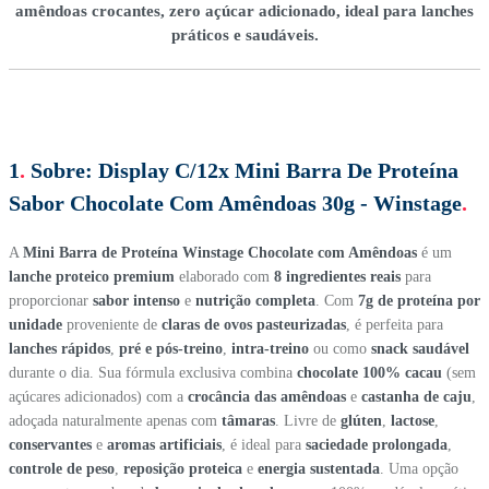
amêndoas crocantes, zero açúcar adicionado, ideal para lanches
práticos e saudáveis.
1
.
Sobre:
Display C/12x Mini Barra De Proteína
Sabor Chocolate Com Amêndoas 30g - Winstage
.
A
Mini Barra de Proteína Winstage Chocolate com Amêndoas
é um
lanche proteico premium
elaborado com
8 ingredientes reais
para
proporcionar
sabor intenso
e
nutrição completa
. Com
7g de proteína por
unidade
proveniente de
claras de ovos pasteurizadas
, é perfeita para
lanches rápidos
,
pré e pós-treino
,
intra-treino
ou como
snack saudável
durante o dia. Sua fórmula exclusiva combina
chocolate 100% cacau
(sem
açúcares adicionados) com a
crocância das amêndoas
e
castanha de caju
,
adoçada naturalmente apenas com
tâmaras
. Livre de
glúten
,
lactose
,
conservantes
e
aromas artificiais
, é ideal para
saciedade prolongada
,
controle de peso
,
reposição proteica
e
energia sustentada
. Uma opção