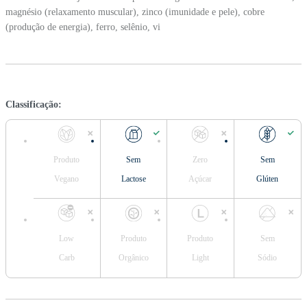
magnésio (relaxamento muscular), zinco (imunidade e pele), cobre
(produção de energia), ferro, selênio, vi
Classificação:
Produto
Sem
Zero
Sem
Vegano
Lactose
Açúcar
Glúten
Low
Produto
Produto
Sem
Carb
Orgânico
Light
Sódio