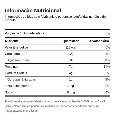
Informação Nutricional
Informações obtidas pelo fabricante e podem ser conferidas no rótulo do
produto.
Porção de 1 Unidade inteira
30g
Nutriente
Quantidade
% valor diário
Valor Energético
112kcal
6%
Carboidratos
12g
4%
Açúcares Totais
10g
0%
Proteínas
7g
14%
Gorduras Totais
4g
6%
Gorduras Saturadas
1g
5%
Fibra Alimentares
2,2g
9%
Sódio
83mg
4%
% valores diários a de referência com base em uma dieta de 2.000kcal ou 8.4KJ.
Seus valores diários podem ser maiores ou menores dependendo das suas
necessidades energéticas.