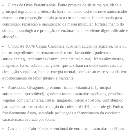
Claras de Ovos Pasteurizadas: Fonte proteica de altíssima qualidade e
principal ingrediente proteico da barra, contendo todos os nove aminoácidos
essenciais em proporções ideais para o corpo humano, fundamentais para
construção, reparação e manutenção da massa muscular, fortalecimento do
sistema imunológico e produção de enzimas, com excelente digestibilidade e
absorção.
Chocolate 100% Cacau: Chocolate puro sem adição de açúcares, leite ou
outros ingredientes, extremamente rico em flavonoides (poderosos
antioxidantes), teobromina (estimulante natural suave), fibras alimentares,
magnésio, ferro, cobre e manganês, que auxiliam na saúde cardiovascular,
circulação sanguínea, humor, energia mental, combate ao estresse oxidativo
e fornecimento de sabor intenso e marcante.
Amêndoas: Oleaginosa premium rica em vitamina E (principal
antioxidante lipossolúvel), gorduras monoinsaturadas saudáveis, proteínas
vegetais complementares, fibras, magnésio, cálcio e fósforo, contribuindo
para saúde cardiovascular, redução do colesterol LDL, controle glicêmico,
fortalecimento ósseo, saciedade prolongada e fornecimento da crocância
característica adorada por todos.
Castanha de Caju: Fonte excepcional de gorduras insaturadas benéficas,