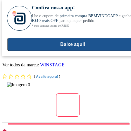
Confira nosso app!
Use o cupom de
primeira compra BEMVINDOAPP
e ganh
Conheça nosso site novo! E comemore com
0
R$10 reais OFF
para qualquer pedido.
* para compras acima de R$150
ofertas especiais
Home
>
Kit
Baixe aqui!
Display C/12x Mini Barra De Proteína Sabor Chocolate Com
Amêndoas 30g - Winstage
Ver todos da marca:
WINSTAGE
(
Avalie agora!
)