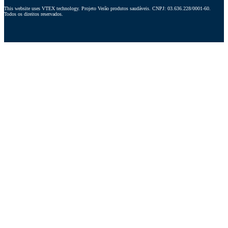
This website uses VTEX technology. Projeto Verão produtos saudáveis. CNPJ: 03.636.228/0001-60. 
Todos os direitos reservados.