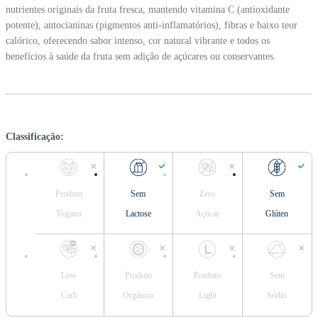
nutrientes originais da fruta fresca, mantendo vitamina C (antioxidante
potente), antocianinas (pigmentos anti-inflamatórios), fibras e baixo teor
calórico, oferecendo sabor intenso, cor natural vibrante e todos os
benefícios à saúde da fruta sem adição de açúcares ou conservantes.
Classificação:
Produto
Sem
Zero
Sem
Vegano
Lactose
Açúcar
Glúten
Low
Produto
Produto
Sem
Carb
Orgânico
Light
Sódio