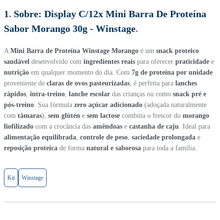
1
.
Sobre:
Display C/12x Mini Barra De Proteína
Sabor Morango 30g - Winstage
.
A
Mini Barra de Proteína Winstage Morango
é um
snack proteico
saudável
desenvolvido com
ingredientes reais
para oferecer
praticidade
e
nutrição
em qualquer momento do dia. Com
7g de proteína por unidade
proveniente de
claras de ovos pasteurizadas
, é perfeita para
lanches
rápidos
,
intra-treino
,
lanche escolar
das crianças ou como
snack pré e
pós-treino
. Sua fórmula
zero açúcar adicionado
(adoçada naturalmente
com
tâmaras
),
sem glúten
e
sem lactose
combina o frescor do
morango
liofilizado
com a crocância das
amêndoas
e
castanha de caju
. Ideal para
alimentação equilibrada
,
controle de peso
,
saciedade prolongada
e
reposição proteica
de forma
natural e saborosa
para toda a família.
Kit
Winstage