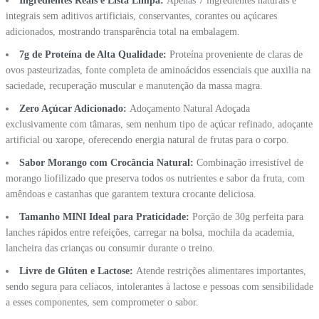
Ingredientes Reais e Lista Limpa:
Apenas 7 ingredientes naturais e
integrais sem aditivos artificiais, conservantes, corantes ou açúcares
adicionados, mostrando transparência total na embalagem.
7g de Proteína de Alta Qualidade:
Proteína proveniente de claras de
ovos pasteurizadas, fonte completa de aminoácidos essenciais que auxilia na
saciedade, recuperação muscular e manutenção da massa magra.
Zero Açúcar Adicionado:
Adoçamento Natural Adoçada
exclusivamente com tâmaras, sem nenhum tipo de açúcar refinado, adoçante
artificial ou xarope, oferecendo energia natural de frutas para o corpo.
Sabor Morango com Crocância Natural:
Combinação irresistível de
morango liofilizado que preserva todos os nutrientes e sabor da fruta, com
amêndoas e castanhas que garantem textura crocante deliciosa.
Tamanho MINI Ideal para Praticidade:
Porção de 30g perfeita para
lanches rápidos entre refeições, carregar na bolsa, mochila da academia,
lancheira das crianças ou consumir durante o treino.
Livre de Glúten e Lactose:
Atende restrições alimentares importantes,
sendo segura para celíacos, intolerantes à lactose e pessoas com sensibilidade
a esses componentes, sem comprometer o sabor.