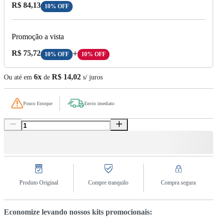
Preço com Desconto:
R$ 84,13
10% OFF
Promoção a vista
Preço A Vista:
R$ 75,72
+
10% OFF
10% OFF
6x
R$ 14,02
Ou até em
de
s/ juros
Pouco Estoque
Envio imediato
Produto Original
Compre tranquilo
Compra segura
Economize levando nossos kits promocionais: