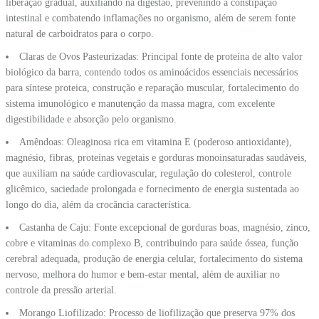
liberação gradual, auxiliando na digestão, prevenindo a constipação
intestinal e combatendo inflamações no organismo, além de serem fonte
natural de carboidratos para o corpo.
Claras de Ovos Pasteurizadas: Principal fonte de proteína de alto valor
biológico da barra, contendo todos os aminoácidos essenciais necessários
para síntese proteica, construção e reparação muscular, fortalecimento do
sistema imunológico e manutenção da massa magra, com excelente
digestibilidade e absorção pelo organismo.
Amêndoas: Oleaginosa rica em vitamina E (poderoso antioxidante),
magnésio, fibras, proteínas vegetais e gorduras monoinsaturadas saudáveis,
que auxiliam na saúde cardiovascular, regulação do colesterol, controle
glicêmico, saciedade prolongada e fornecimento de energia sustentada ao
longo do dia, além da crocância característica.
Castanha de Caju: Fonte excepcional de gorduras boas, magnésio, zinco,
cobre e vitaminas do complexo B, contribuindo para saúde óssea, função
cerebral adequada, produção de energia celular, fortalecimento do sistema
nervoso, melhora do humor e bem-estar mental, além de auxiliar no
controle da pressão arterial.
Morango Liofilizado: Processo de liofilização que preserva 97% dos