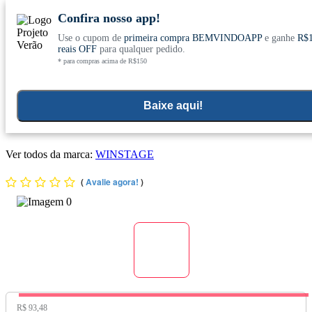
Confira nosso app!
Use o cupom de
primeira compra BEMVINDOAPP
e ganhe
R$
Conheça nosso site novo! E comemore com
0
reais OFF
para qualquer pedido.
* para compras acima de R$150
ofertas especiais
Home
>
Kit
Baixe aqui!
Display C/12x Mini Barra De Proteína Sabor Morango 30g -
Winstage
Ver todos da marca:
WINSTAGE
(
Avalie agora!
)
Preço Original:
R$ 93,48