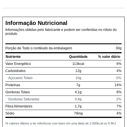
Informação Nutricional
Informações obtidas pelo fabricante e podem ser conferidas no rótulo do
produto.
Porção de Todo o contéudo da embalagem
30g
Nutriente
Quantidade
% valor diário
Valor Energético
113kcal
6%
Carboidratos
12g
4%
Açucares Totais
10g
0%
Proteínas
7g
14%
Gorduras Totais
4,1g
6%
Gorduras Saturadas
0,4g
2%
Fibra Alimentares
1,7g
7%
Sódio
79mg
4%
% valores diários a de referência com base em uma dieta de 2.000kcal ou 8.4KJ.