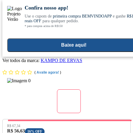
Confira nosso app!
Use o cupom de
primeira compra BEMVINDOAPP
e ganhe
R$
Conheça nosso site novo! E comemore com
0
reais OFF
para qualquer pedido.
* para compras acima de R$150
ofertas especiais
Home
>
Plantas Medicinais E Chas
Baixe aqui!
Canela do Ceilão Extrato líquido 60ml - Kampo de Ervas
Ver todos da marca:
KAMPO DE ERVAS
(
Avalie agora!
)
Preço Original:
R$ 67,34
Preço com Desconto:
R$ 56,63
16% OFF