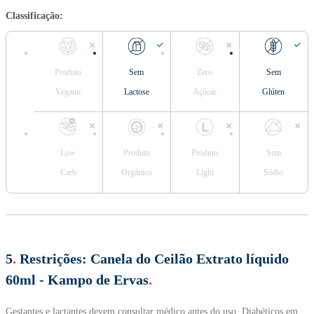
Classificação:
Produto
Sem
Zero
Sem
Vegano
Lactose
Açúcar
Glúten
Low
Produto
Produto
Sem
Carb
Orgânico
Light
Sódio
5
.
Restrições:
Canela do Ceilão Extrato líquido
60ml - Kampo de Ervas
.
Gestantes e lactantes devem consultar médico antes do uso. Diabéticos em