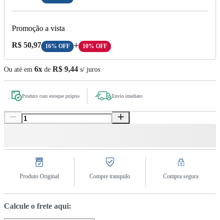
Promoção a vista
Preço A Vista:
R$ 50,97
+
16% OFF
10% OFF
6x
R$ 9,44
Ou até em
de
s/ juros
Produto com estoque próprio
Envio imediato
Produto Original
Compre tranquilo
Compra segura
Calcule o frete aqui: