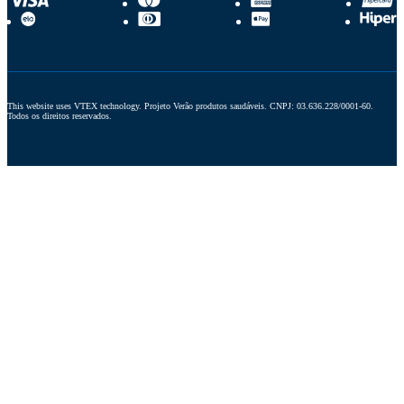
This website uses VTEX technology. Projeto Verão produtos saudáveis. CNPJ: 03.636.228/0001-60. 
Todos os direitos reservados.