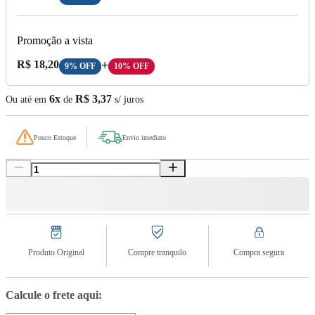
Promoção a vista
Preço A Vista:
R$ 18,20
+
9% OFF
10% OFF
6x
R$ 3,37
Ou até em
de
s/ juros
Pouco Estoque
Envio imediato
Produto Original
Compre tranquilo
Compra segura
Calcule o frete aqui: