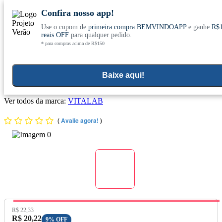
Confira nosso app!
Use o cupom de
primeira compra BEMVINDOAPP
e ganhe
R$
Conheça nosso site novo! E comemore com
0
reais OFF
para qualquer pedido.
* para compras acima de R$150
ofertas especiais
Home
>
Propolis Mel E Derivados
Baixe aqui!
Extrato de Própolis Verde 11% 30ml - Vitalab
Ver todos da marca:
VITALAB
(
Avalie agora!
)
Preço Original:
R$ 22,33
Preço com Desconto:
R$ 20,22
9% OFF