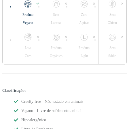
Produto
Sem
Zero
Sem
Vegano
Lactose
Açúcar
Glúten
Low
Produto
Produto
Sem
Carb
Orgânico
Light
Sódio
Classificação:
Cruelty free - Não testado em animais
Vegano - Livre de sofrimento animal
Hipoalergênico