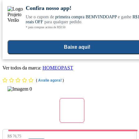
Confira nosso app!
Use o cupom de
primeira compra BEMVINDOAPP
e ganhe
R$
Conheça nosso site novo! E comemore com
0
reais OFF
para qualquer pedido.
* para compras acima de R$150
ofertas especiais
Home
>
Aromaterapia E Cuidados Pessoais
>
Cuidados Com O Corpo
>
Hidratante Corporal
Baixe aqui!
Hidratante Uso Diário 100g - Homeopast
Ver todos da marca:
HOMEOPAST
(
Avalie agora!
)
Preço Original:
R$ 76,75