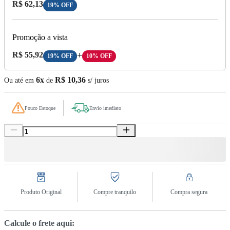
Preço com Desconto:
R$ 62,13
19% OFF
Promoção a vista
Preço A Vista:
R$ 55,92
+
19% OFF
10% OFF
6x
R$ 10,36
Ou até em
de
s/ juros
Pouco Estoque
Envio imediato
Produto Original
Compre tranquilo
Compra segura
Calcule o frete aqui: