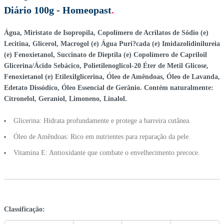
Diário 100g - Homeopast
.
Água, Miristato de Isopropila, Copolímero de Acrilatos de Sódio (e)
Lecitina, Glicerol, Macrogol (e) Água Puri?cada (e) Imidazolidinilureia
(e) Fenoxietanol, Succinato de Dieptila (e) Copolímero de Capriloil
Glicerina/Ácido Sebácico, Polietilenoglicol-20 Éter de Metil Glicose,
Fenoxietanol (e) Etilexilglicerina, Óleo de Amêndoas, Óleo de Lavanda,
Edetato Dissódico, Óleo Essencial de Gerânio. Contém naturalmente:
Citronelol, Geraniol, Limoneno, Linalol.
Glicerina: Hidrata profundamente e protege a barreira cutânea.
Óleo de Amêndoas: Rico em nutrientes para reparação da pele.
Vitamina E: Antioxidante que combate o envelhecimento precoce.
Classificação: