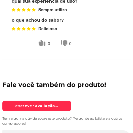
qual sua experiência de uso?
Sempre utilizo
o que achou do sabor?
Delicioso
0
0
Fale você também do
produto!
escrever avaliação...
Tem alguma dúvida sobre este produto? Pergunte ao lojista e a outros
compradores!