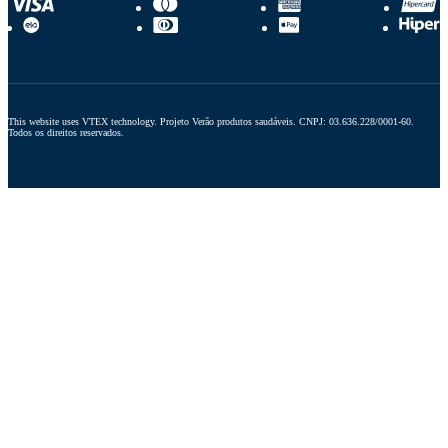
This website uses VTEX technology. Projeto Verão produtos saudáveis. CNPJ: 03.636.228/0001-60. 
Todos os direitos reservados.