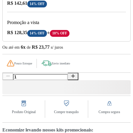
Preço com Desconto:
R$ 142,61
14% OFF
Promoção a vista
Preço A Vista:
R$ 128,35
+
14% OFF
10% OFF
6x
R$ 23,77
Ou até em
de
s/ juros
Pouco Estoque
Envio imediato
Produto Original
Compre tranquilo
Compra segura
Economize levando nossos kits promocionais: