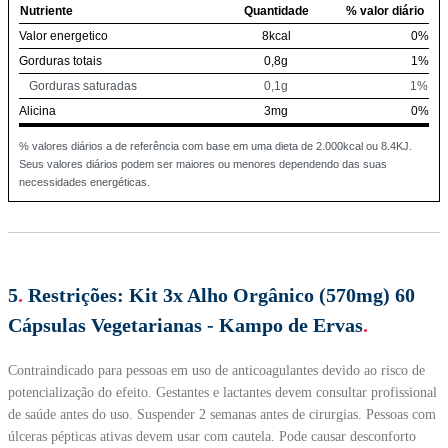
Nutriente
Quantidade
% valor diário
Valor energetico
8kcal
0%
Gorduras totais
0,8g
1%
Gorduras saturadas
0,1g
1%
Alicina
3mg
0%
% valores diários a de referência com base em uma dieta de 2.000kcal ou 8.4KJ.
Seus valores diários podem ser maiores ou menores dependendo das suas
necessidades energéticas.
5
.
Restrições:
Kit 3x Alho Orgânico (570mg) 60
Cápsulas Vegetarianas - Kampo de Ervas
.
Contraindicado para pessoas em uso de anticoagulantes devido ao risco de
potencialização do efeito. Gestantes e lactantes devem consultar profissional
de saúde antes do uso. Suspender 2 semanas antes de cirurgias. Pessoas com
úlceras pépticas ativas devem usar com cautela. Pode causar desconforto