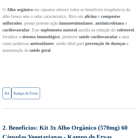
O
Alho orgânico
em cápsulas oferece todos os benefícios terapêuticos do
alho fresco sem o odor característico. Rico em
alicina
e
compostos
sulfurados
, possui potente ação
imunoestimulante
,
antimicrobiana
e
cardiovascular
. Este
suplemento natural
auxilia na redução do
colesterol
,
fortalece o
sistema imunológico
, promove
saúde cardiovascular
e atua
como poderoso
antioxidante
, sendo ideal para
prevenção de doenças
e
manutenção da
saúde geral
.
Kit
Kampo de Ervas
2
.
Beneficios:
Kit 3x Alho Orgânico (570mg) 60
Cápsulas Vegetarianas - Kampo de Ervas
.