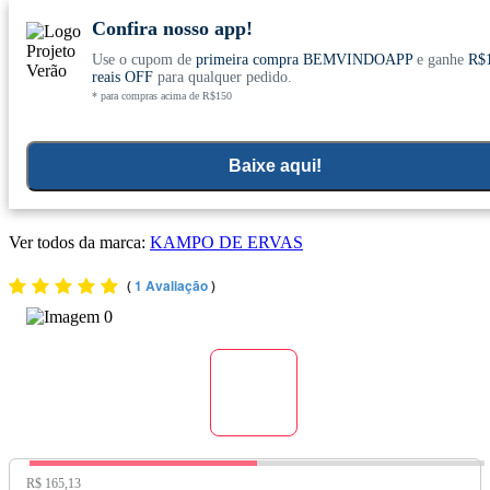
Confira nosso app!
Use o cupom de
primeira compra BEMVINDOAPP
e ganhe
R$
Conheça nosso site novo! E comemore com
0
reais OFF
para qualquer pedido.
* para compras acima de R$150
ofertas especiais
Home
>
Kit
Baixe aqui!
Kit 3x Alho Orgânico (570mg) 60 Cápsulas Vegetarianas -
Kampo de Ervas
Ver todos da marca:
KAMPO DE ERVAS
(
1 Avaliação
)
Preço Original:
R$ 165,13