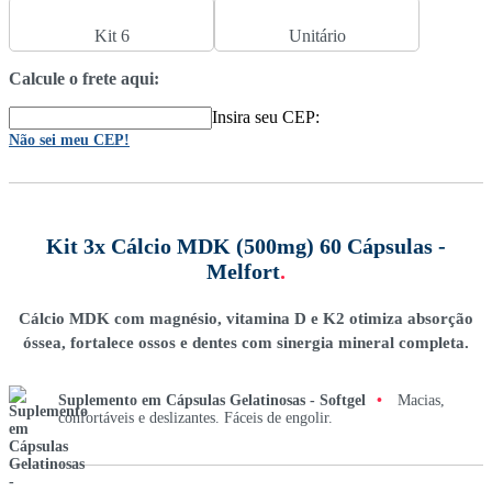
Kit 6
Unitário
Calcule o frete aqui:
Insira seu CEP:
Não sei meu CEP!
Kit 3x Cálcio MDK (500mg) 60 Cápsulas -
Melfort
.
Cálcio MDK com magnésio, vitamina D e K2 otimiza absorção
óssea, fortalece ossos e dentes com sinergia mineral completa.
Suplemento em Cápsulas Gelatinosas - Softgel
•
Macias,
confortáveis e deslizantes. Fáceis de engolir.