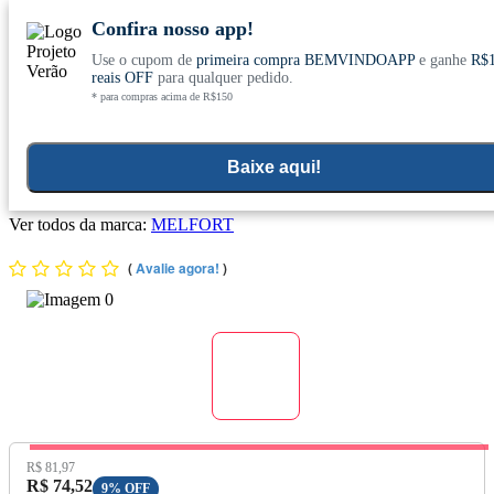
Confira nosso app!
Use o cupom de
primeira compra BEMVINDOAPP
e ganhe
R$
Conheça nosso site novo! E comemore com
0
reais OFF
para qualquer pedido.
* para compras acima de R$150
ofertas especiais
Home
>
Kit
Baixe aqui!
Kit 3x Cálcio MDK (500mg) 60 Cápsulas - Melfort
Ver todos da marca:
MELFORT
(
Avalie agora!
)
Preço Original:
R$ 81,97
Preço com Desconto:
R$ 74,52
9% OFF