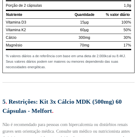
Porção de 2 cápsulas
1,0g
Nutriente
Quantidade
% valor diário
Vitamina D3
15µg
100%
Vitamina K2
60µg
50%
Cálcio
300mg
30%
Magnésio
70mg
17%
% valores diários a de referência com base em uma dieta de 2.000kcal ou 8.4KJ.
Seus valores diários podem ser maiores ou menores dependendo das suas
necessidades energéticas.
5
.
Restrições:
Kit 3x Cálcio MDK (500mg) 60
Cápsulas - Melfort
.
Não é recomendado para pessoas com hipercalcemia ou distúrbios renais
graves sem orientação médica. Consulte um médico ou nutricionista antes