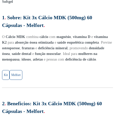
1
.
Sobre:
Kit 3x Cálcio MDK (500mg) 60
Cápsulas - Melfort
.
O
Cálcio MDK
combina
cálcio
com
magnésio
,
vitamina D
e
vitamina
K2
para
absorção óssea otimizada
e
saúde esquelética completa
. Previne
osteoporose
,
fraturas
e
deficiência mineral
, promovendo
densidade
óssea
,
saúde dental
e
função muscular
. Ideal para
mulheres na
menopausa
,
idosos
,
atletas
e pessoas com
deficiência de cálcio
.
Kit
Melfort
2
.
Beneficios:
Kit 3x Cálcio MDK (500mg) 60
Cápsulas - Melfort
.