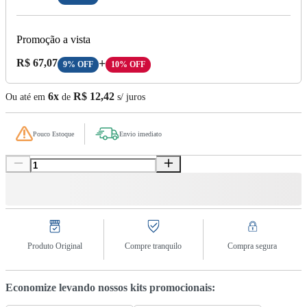
Promoção a vista
Preço A Vista:
R$ 67,07
+
9% OFF
10% OFF
6x
R$ 12,42
Ou até em
de
s/ juros
Pouco Estoque
Envio imediato
Produto Original
Compre tranquilo
Compra segura
Economize levando nossos kits promocionais: