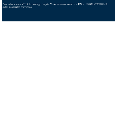
This website uses VTEX technology. Projeto Verão produtos saudáveis. CNPJ: 03.636.228/0001-60. 
Todos os direitos reservados.