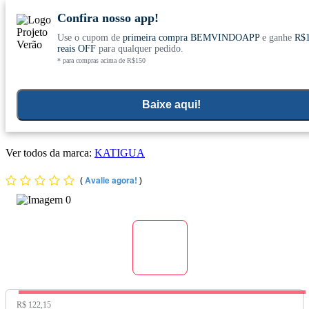
Confira nosso app!
Use o cupom de
primeira compra BEMVINDOAPP
e ganhe
R$
Conheça nosso site novo! E comemore com
0
reais OFF
para qualquer pedido.
* para compras acima de R$150
ofertas especiais
Home
>
Vitaminas E Minerais
>
Magnesios
>
Cloreto De Magnesio P A
Baixe aqui!
Kit 3x Cloreto de Magnésio PA Premium (500mg) 120 Cápsulas
- Katiguá
Ver todos da marca:
KATIGUA
(
Avalie agora!
)
Preço Original:
R$ 122,15