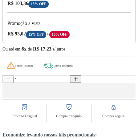
Preço com Desconto:
R$ 103,36
15% OFF
Promoção a vista
Preço A Vista:
R$ 93,02
+
15% OFF
10% OFF
6x
R$ 17,23
Ou até em
de
s/ juros
Pouco Estoque
Envio imediato
Produto Original
Compre tranquilo
Compra segura
Economize levando nossos kits promocionais: