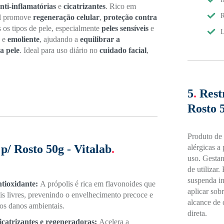
nti-inflamatórias
e
cicatrizantes
. Rico em
R
ial promove
regeneração celular
,
proteção contra
s os tipos de pele, especialmente
peles sensíveis
e
L
e
emoliente
, ajudando a
equilibrar a
a pele
. Ideal para uso diário no
cuidado facial
,
5
.
Rest
Rosto 5
Produto de 
p/ Rosto 50g - Vitalab
.
alérgicas a 
uso. Gestan
de utilizar
suspenda im
ntioxidante:
A própolis é rica em flavonoides que
aplicar sob
s livres, prevenindo o envelhecimento precoce e
alcance de 
os danos ambientais.
direta.
icatrizantes e regeneradoras:
Acelera a