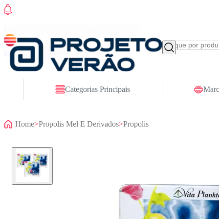
Conheça nosso site novo! E comemore com
ofertas especiais
Categorias Principais
Marc
Home
>
Propolis Mel E Derivados
>
Propolis