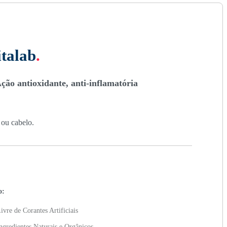
italab
.
Ação antioxidante, anti-inflamatória
 ou cabelo.
o:
ivre de Corantes Artificiais
ngredientes Naturais e Orgânicos