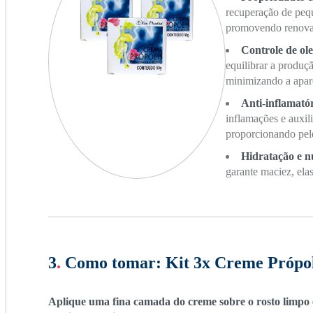
recuperação de pequ
promovendo renovaç
Controle de ol
equilibrar a produç
minimizando a apar
Anti-inflamató
inflamações e auxil
proporcionando pele
Hidratação e n
garante maciez, ela
3
.
Como tomar:
Kit 3x Creme Própoli
Aplique uma fina camada do creme sobre o rosto limpo