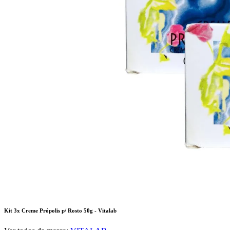
Kit 3x Creme Própolis p/ Rosto 50g - Vitalab