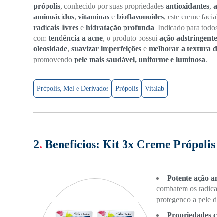
própolis
, conhecido por suas propriedades
antioxidantes
,
a
aminoácidos
,
vitaminas
e
bioflavonoides
, este creme fac
radicais livres
e
hidratação profunda
. Indicado para todo
com
tendência a acne
, o produto possui
ação adstringente
oleosidade
,
suavizar imperfeições
e
melhorar a textura d
promovendo
pele mais saudável, uniforme e luminosa
.
Própolis, Mel e Derivados
Própolis
Vitalab
2
.
Beneficios:
Kit 3x Creme Própolis 
Potente ação a
combatem os radicai
protegendo a pele d
Propriedades c