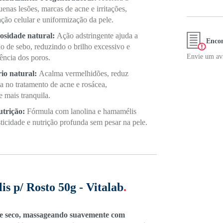
enas lesões, marcas de acne e irritações,
ão celular e uniformização da pele.
eosidade natural:
Ação adstringente ajuda a
Encon
ão de sebo, reduzindo o brilho excessivo e
Envie um avi
ência dos poros.
rio natural:
Acalma vermelhidões, reduz
ia no tratamento de acne e rosácea,
 mais tranquila.
utrição:
Fórmula com lanolina e hamamélis
sticidade e nutrição profunda sem pesar na pele.
s p/ Rosto 50g - Vitalab
.
 e seco, massageando suavemente com