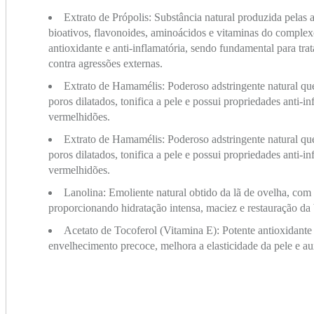
Extrato de Própolis: Substância natural produzida pelas
bioativos, flavonoides, aminoácidos e vitaminas do comple
antioxidante e anti-inflamatória, sendo fundamental para tr
contra agressões externas.
Extrato de Hamamélis: Poderoso adstringente natural que
poros dilatados, tonifica a pele e possui propriedades anti-i
vermelhidões.
Extrato de Hamamélis: Poderoso adstringente natural que
poros dilatados, tonifica a pele e possui propriedades anti-i
vermelhidões.
Lanolina: Emoliente natural obtido da lã de ovelha, com 
proporcionando hidratação intensa, maciez e restauração da 
Acetato de Tocoferol (Vitamina E): Potente antioxidante q
envelhecimento precoce, melhora a elasticidade da pele e aux