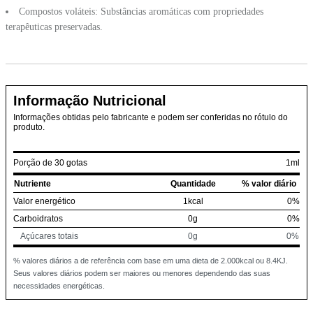
Compostos voláteis: Substâncias aromáticas com propriedades
terapêuticas preservadas.
Informação Nutricional
Informações obtidas pelo fabricante e podem ser conferidas no rótulo do
produto.
Porção de 30 gotas
1ml
Nutriente
Quantidade
% valor diário
Valor energético
1kcal
0%
Carboidratos
0g
0%
Açúcares totais
0g
0%
% valores diários a de referência com base em uma dieta de 2.000kcal ou 8.4KJ.
Seus valores diários podem ser maiores ou menores dependendo das suas
necessidades energéticas.