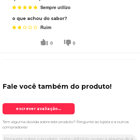
Sempre utilizo
o que achou do sabor?
Ruim
0
0
Fale você também do
produto!
escrever avaliação...
Tem alguma dúvida sobre este produto? Pergunte ao lojista e a outros
compradores!