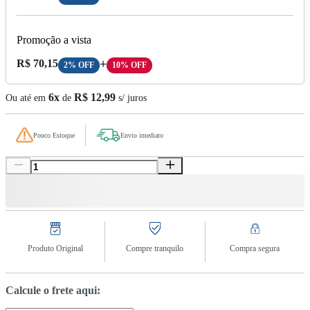
Promoção a vista
Preço A Vista:
R$ 70,15
+
2% OFF
10% OFF
6x
R$ 12,99
Ou até em
de
s/ juros
Pouco Estoque
Envio imediato
Produto Original
Compre tranquilo
Compra segura
Calcule o frete aqui: