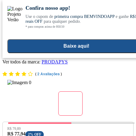
Confira nosso app!
Use o cupom de
primeira compra BEMVINDOAPP
e ganhe
R$
Conheça nosso site novo! E comemore com
0
reais OFF
para qualquer pedido.
* para compras acima de R$150
ofertas especiais
Home
>
Kit
Baixe aqui!
Kit 3x Extrato de Própolis Marrom Aquoso 30ml - Prodapys
Ver todos da marca:
PRODAPYS
(
2 Avaliações
)
Preço Original:
R$ 79,89
Preço com Desconto:
R$ 77,94
2% OFF