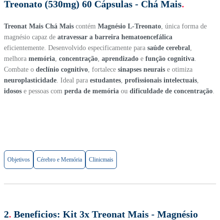
Treonato (530mg) 60 Cápsulas - Chá Mais
.
Treonat Mais Chá Mais
contém
Magnésio L-Treonato
, única forma de
magnésio capaz de
atravessar a barreira hematoencefálica
eficientemente. Desenvolvido especificamente para
saúde cerebral
,
melhora
memória
,
concentração
,
aprendizado
e
função cognitiva
.
Combate o
declínio cognitivo
, fortalece
sinapses neurais
e otimiza
neuroplasticidade
. Ideal para
estudantes
,
profissionais intelectuais
,
idosos
e pessoas com
perda de memória
ou
dificuldade de concentração
.
Objetivos
Cérebro e Memória
Clinicmais
2
.
Beneficios:
Kit 3x Treonat Mais - Magnésio