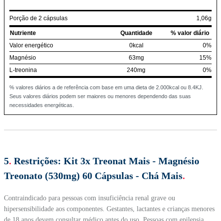
Porção de 2 cápsulas
1,06g
Nutriente
Quantidade
% valor diário
Valor energético
0kcal
0%
Magnésio
63mg
15%
L-treonina
240mg
0%
% valores diários a de referência com base em uma dieta de 2.000kcal ou 8.4KJ.
Seus valores diários podem ser maiores ou menores dependendo das suas
necessidades energéticas.
5
.
Restrições:
Kit 3x Treonat Mais - Magnésio
Treonato (530mg) 60 Cápsulas - Chá Mais
.
Contraindicado para pessoas com insuficiência renal grave ou
hipersensibilidade aos componentes. Gestantes, lactantes e crianças menores
de 18 anos devem consultar médico antes do uso. Pessoas com epilepsia