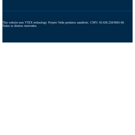
This website uses VTEX technology. Projeto Verão produtos saudáveis. CNPJ: 03.636.228/0001-60. 
Todos os direitos reservados.