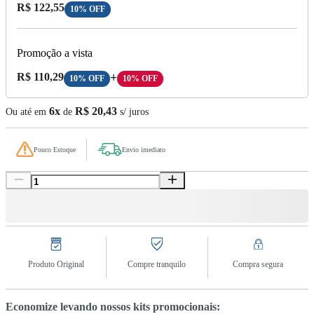
Preço com Desconto:
R$ 122,55
10% OFF
Promoção a vista
Preço A Vista:
R$ 110,29
+
10% OFF
10% OFF
6x
R$ 20,43
Ou até em
de
s/ juros
Pouco Estoque
Envio imediato
Produto Original
Compre tranquilo
Compra segura
Economize levando nossos kits promocionais: