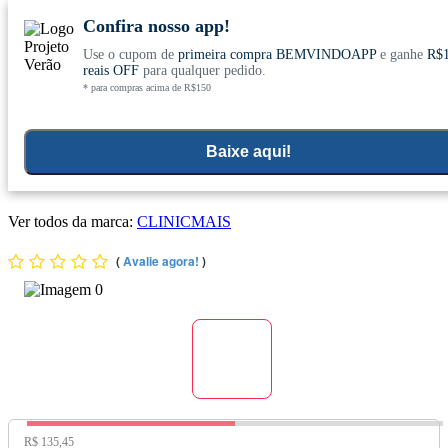
Confira nosso app!
Use o cupom de
primeira compra BEMVINDOAPP
e ganhe
R$
Conheça nosso site novo! E comemore com
0
reais OFF
para qualquer pedido.
* para compras acima de R$150
ofertas especiais
Home
>
Objetivos
>
Cerebro E Memoria
Baixe aqui!
Kit 3x Treonat Mais - Magnésio Treonato (530mg) 60 Cápsulas
- Chá Mais
Ver todos da marca:
CLINICMAIS
(
Avalie agora!
)
Preço Original:
R$ 135,45