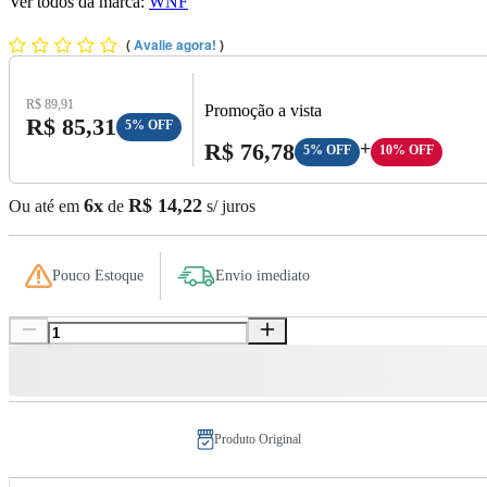
Ver todos da marca:
WNF
(
Avalie agora!
)
Preço Original:
R$ 89,91
Promoção a vista
Preço com Desconto:
R$ 85,31
5% OFF
Preço A Vista:
R$ 76,78
+
5% OFF
10% OFF
6x
R$ 14,22
Ou até em
de
s/ juros
Pouco Estoque
Envio imediato
Produto Original