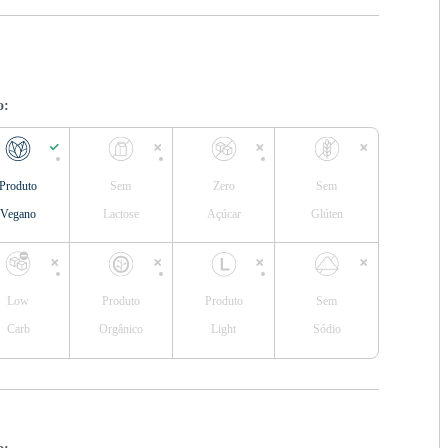
o:
Produto
Sem
Zero
Sem
Vegano
Lactose
Açúcar
Glúten
Low
Produto
Produto
Sem
Carb
Orgânico
Light
Sódio