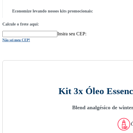
Economize levando nossos kits promocionais:
Calcule o frete aqui:
Insira seu CEP:
Não sei meu CEP!
Kit 3x Óleo Essen
Blend analgésico de winter
Ó