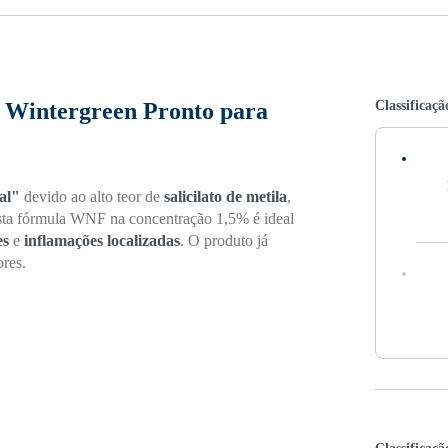
Classificaçã
% Wintergreen Pronto para
al"
devido ao alto teor de
salicilato de metila
,
sta fórmula WNF na concentração 1,5% é ideal
es
e
inflamações localizadas
. O produto já
ores.