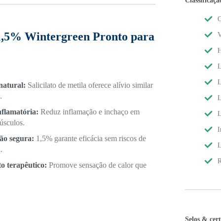
Classificaçã
C
 1,5% Wintergreen Pronto para
V
H
L
L
natural:
Salicilato de metila oferece alívio similar
.
L
nflamatória:
Reduz inflamação e inchaço em
L
úsculos.
I
ão segura:
1,5% garante eficácia sem riscos de
L
.
R
o terapêutico:
Promove sensação de calor que
Selos & cert