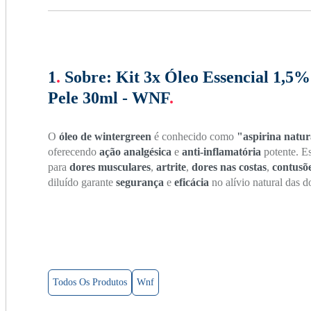
1
.
Sobre:
Kit 3x Óleo Essencial 1,5
Pele 30ml - WNF
.
O
óleo de wintergreen
é conhecido como
"aspirina natur
oferecendo
ação analgésica
e
anti-inflamatória
potente. E
para
dores musculares
,
artrite
,
dores nas costas
,
contusõ
diluído garante
segurança
e
eficácia
no alívio natural das d
Todos Os Produtos
Wnf