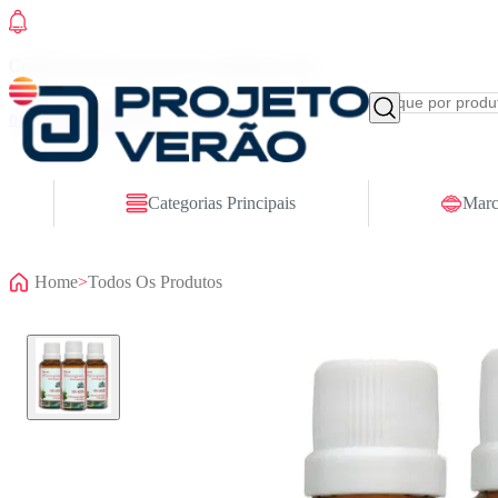
Conheça nosso site novo! E comemore com
ofertas especiais
Categorias Principais
Marc
Home
>
Todos Os Produtos