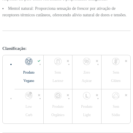
Mentol natural: Proporciona sensação de frescor por ativação de
receptores térmicos cutâneos, oferecendo alívio natural de dores e tensões.
Classificação:
Produto
Sem
Zero
Sem
Vegano
Lactose
Açúcar
Glúten
Low
Produto
Produto
Sem
Carb
Orgânico
Light
Sódio