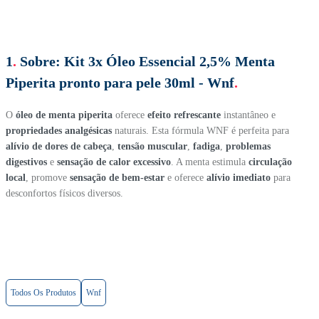
1
.
Sobre:
Kit 3x Óleo Essencial 2,5% Menta
Piperita pronto para pele 30ml - Wnf
.
O
óleo de menta piperita
oferece
efeito refrescante
instantâneo e
propriedades analgésicas
naturais. Esta fórmula WNF é perfeita para
alívio de dores de cabeça
,
tensão muscular
,
fadiga
,
problemas
digestivos
e
sensação de calor excessivo
. A menta estimula
circulação
local
, promove
sensação de bem-estar
e oferece
alívio imediato
para
desconfortos físicos diversos.
Todos Os Produtos
Wnf