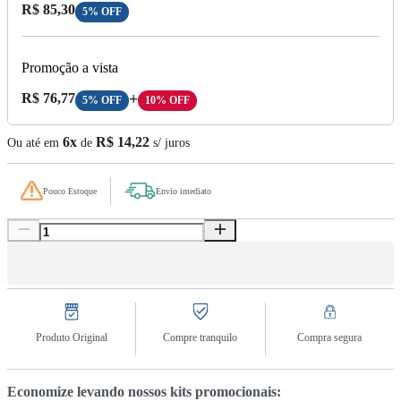
Preço com Desconto:
R$ 85,30
5% OFF
Promoção a vista
Preço A Vista:
R$ 76,77
+
5% OFF
10% OFF
6x
R$ 14,22
Ou até em
de
s/ juros
Pouco Estoque
Envio imediato
Produto Original
Compre tranquilo
Compra segura
Economize levando nossos kits promocionais: