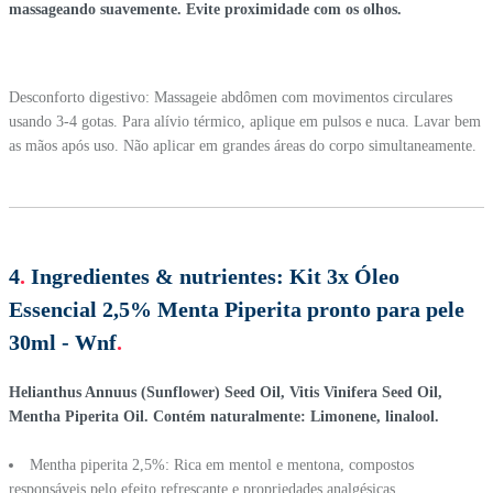
massageando suavemente. Evite proximidade com os olhos.
Desconforto digestivo: Massageie abdômen com movimentos circulares
usando 3-4 gotas. Para alívio térmico, aplique em pulsos e nuca. Lavar bem
as mãos após uso. Não aplicar em grandes áreas do corpo simultaneamente.
4
.
Ingredientes & nutrientes:
Kit 3x Óleo
Essencial 2,5% Menta Piperita pronto para pele
30ml - Wnf
.
Helianthus Annuus (Sunflower) Seed Oil, Vitis Vinifera Seed Oil,
Mentha Piperita Oil. Contém naturalmente: Limonene, linalool.
Mentha piperita 2,5%: Rica em mentol e mentona, compostos
responsáveis pelo efeito refrescante e propriedades analgésicas.