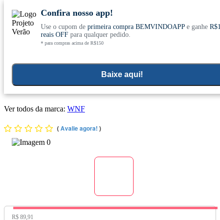
Confira nosso app!
Use o cupom de
primeira compra BEMVINDOAPP
e ganhe
R$
Conheça nosso site novo! E comemore com
0
reais OFF
para qualquer pedido.
* para compras acima de R$150
ofertas especiais
Home
>
Todos Os Produtos
Baixe aqui!
Kit 3x Óleo Essencial 2,5% Menta Piperita pronto para pele
30ml - Wnf
Ver todos da marca:
WNF
(
Avalie agora!
)
Preço Original:
R$ 89,91