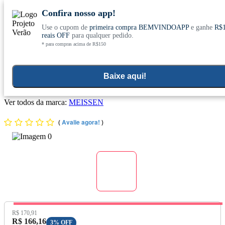
Confira nosso app!
Use o cupom de
primeira compra BEMVINDOAPP
e ganhe
R$
Conheça nosso site novo! E comemore com
0
reais OFF
para qualquer pedido.
* para compras acima de R$150
ofertas especiais
Home
>
Kit
Baixe aqui!
Kit 3x Ômega 3 60 Cápsulas - Meissen
Ver todos da marca:
MEISSEN
(
Avalie agora!
)
Preço Original:
R$ 170,91
Preço com Desconto:
R$ 166,16
3% OFF