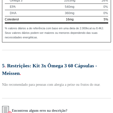
Ômega 3
1053mg
26%
EPA
540mg
0%
DHA
360mg
0%
Colesterol
16mg
5%
% valores diários a de referência com base em uma dieta de 2.000kcal ou 8.4KJ.
Seus valores diários podem ser maiores ou menores dependendo das suas
necessidades energéticas.
5
.
Restrições:
Kit 3x Ômega 3 60 Cápsulas -
Meissen
.
Não recomendado para pessoas com alergia a peixe ou frutos do mar.
Encontrou algum erro na descrição?