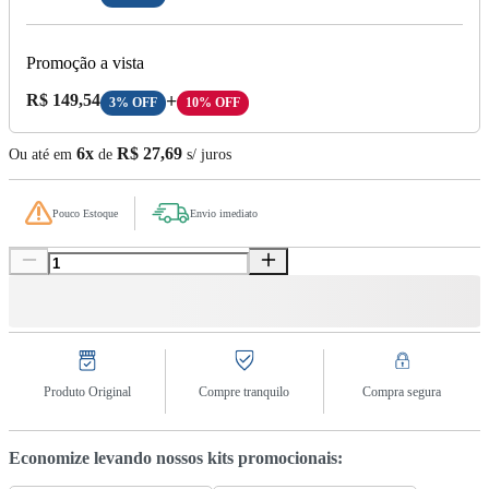
Promoção a vista
Preço A Vista:
R$ 149,54
+
3% OFF
10% OFF
6x
R$ 27,69
Ou até em
de
s/ juros
Pouco Estoque
Envio imediato
Produto Original
Compre tranquilo
Compra segura
Economize levando nossos kits promocionais: