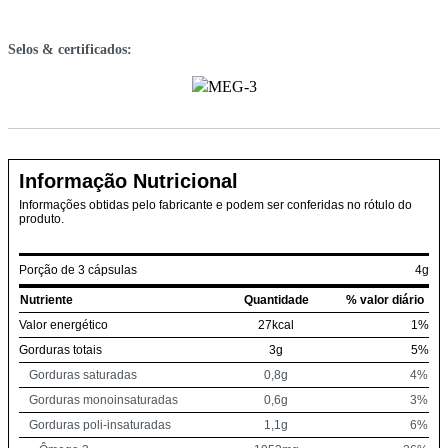
Selos & certificados:
Informação Nutricional
Informações obtidas pelo fabricante e podem ser conferidas no rótulo do
produto.
Porção de 3 cápsulas
4g
Nutriente
Quantidade
% valor diário
Valor energético
27kcal
1%
Gorduras totais
3g
5%
Gorduras saturadas
0,8g
4%
Gorduras monoinsaturadas
0,6g
3%
Gorduras poli-insaturadas
1,1g
6%