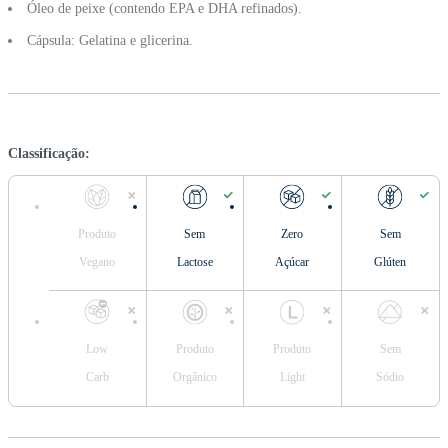
Óleo de peixe (contendo EPA e DHA refinados).
Cápsula: Gelatina e glicerina.
Classificação:
Produto
Sem
Zero
Sem
Vegano
Lactose
Açúcar
Glúten
Low
Produto
Produto
Sem
Carb
Orgânico
Light
Sódio