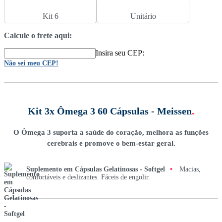
Kit 6
Unitário
Calcule o frete aqui:
Insira seu CEP:
Não sei meu CEP!
Kit 3x Ômega 3 60 Cápsulas - Meissen
.
O Ômega 3 suporta a saúde do coração, melhora as funções
cerebrais e promove o bem-estar geral.
Suplemento em Cápsulas Gelatinosas - Softgel
•
Macias,
confortáveis e deslizantes. Fáceis de engolir.