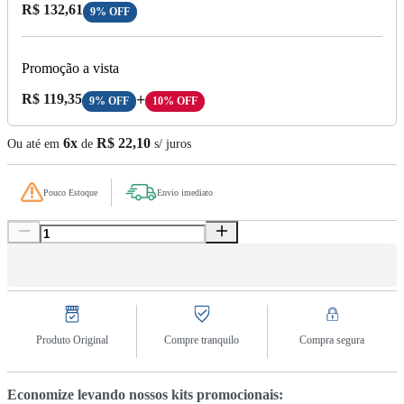
Preço com Desconto:
R$ 132,61
9% OFF
Promoção a vista
Preço A Vista:
R$ 119,35
+
9% OFF
10% OFF
6x
R$ 22,10
Ou até em
de
s/ juros
Pouco Estoque
Envio imediato
Produto Original
Compre tranquilo
Compra segura
Economize levando nossos kits promocionais: