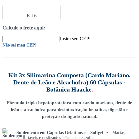
Kit 6
Calcule o frete aqui:
Insira seu CEP:
Não sei meu CEP!
Kit 3x Silimarina Composta (Cardo Mariano,
Dente de Leão e Alcachofra) 60 Cápsulas -
Botânica Haacke
.
Fórmula tripla hepatoprotetora com cardo mariano, dente de
leão e alcachofra para desintoxicação hepática, digestão e
proteção do fígado natural.
Suplemento em Cápsulas Gelatinosas - Softgel
•
Macias,
confortáveis e deslizantes. Fáceis de engolir.