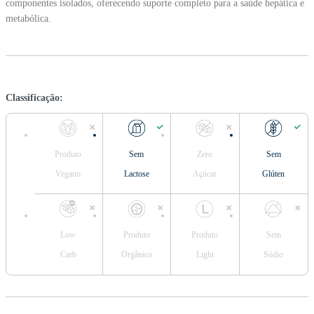
componentes isolados, oferecendo suporte completo para a saúde hepática e
metabólica.
Classificação:
Produto
Sem
Zero
Sem
Vegano
Lactose
Açúcar
Glúten
Low
Produto
Produto
Sem
Carb
Orgânico
Light
Sódio