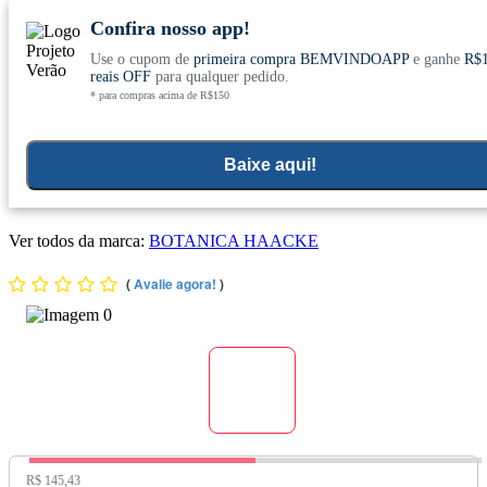
Confira nosso app!
Use o cupom de
primeira compra BEMVINDOAPP
e ganhe
R$
Conheça nosso site novo! E comemore com
0
reais OFF
para qualquer pedido.
* para compras acima de R$150
ofertas especiais
Home
>
Suplementos Funcionais E Omegas
>
Suplementos Funcionais E Naturais
Baixe aqui!
Kit 3x Silimarina Composta (Cardo Mariano, Dente de Leão e
Alcachofra) 60 Cápsulas - Botânica Haacke
Ver todos da marca:
BOTANICA HAACKE
(
Avalie agora!
)
Preço Original:
R$ 145,43