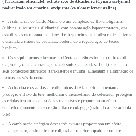
(Taraxacum officinale), extrato seco de Alcachofra (Cynara scolymus)
padronizado em cinarina, excipiente (celulose microcristalina).
A silimarina do Cardo Mariano é um complexo de flavonolignanas
(silibina, silicristina e silidianina) com potente ação hepatoprotetora, que
estabiliza as membranas celulares dos hepatócitos, neutraliza radicais livres
e estimula a síntese de proteínas, acelerando a regeneração do tecido
hepático.
Os sesquiterpenos e lactonas do Dente de Leão estimulam o fluxo biliar
e a produção de enzimas hepáticas desintoxicantes (fase I e II), enquanto
seus compostos diuréticos (taraxasterol e inulina) aumentam a eliminação de
toxinas através da urina.
A cinarina e os ácidos cafeoilquínicos da Alcachofra aumentam a
produção e fluxo da bile, melhoram o metabolismo do colesterol, protegem
as células hepáticas contra danos oxidativos e proporcionam efeito
colerético (aumento da secreção biliar) e colagogo (estímulo à liberação da
bile).
A combinação sinérgica destes três extratos proporciona um efeito
hepatoprotetor, desintoxicante e digestivo superior a qualquer um dos