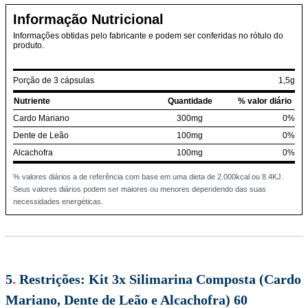
Informação Nutricional
Informações obtidas pelo fabricante e podem ser conferidas no rótulo do
produto.
Porção de 3 cápsulas
1,5g
Nutriente
Quantidade
% valor diário
Cardo Mariano
300mg
0%
Dente de Leão
100mg
0%
Alcachofra
100mg
0%
% valores diários a de referência com base em uma dieta de 2.000kcal ou 8.4KJ.
Seus valores diários podem ser maiores ou menores dependendo das suas
necessidades energéticas.
5
.
Restrições:
Kit 3x Silimarina Composta (Cardo
Mariano, Dente de Leão e Alcachofra) 60