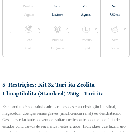
Produto
Sem
Zero
Sem
Vegano
Lactose
Açúcar
Glúten
Low
Produto
Produto
Sem
Carb
Orgânico
Light
Sódio
5
.
Restrições:
Kit 3x Turi-ita Zeólita
Clinoptilolita (Standard) 250g - Turi-ita
.
Este produto é contraindicado para pessoas com obstrução intestinal,
megacólon, doenças renais graves (insuficiência renal) ou desidratação.
Gestantes e lactantes devem consultar médico antes do uso por falta de
estudos conclusivos de segurança nestes grupos. Indivíduos que fazem uso