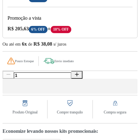
Promoção a vista
Preço A Vista:
R$ 205,63
+
6% OFF
10% OFF
6x
R$ 38,08
Ou até em
de
s/ juros
Pouco Estoque
Envio imediato
Produto Original
Compre tranquilo
Compra segura
Economize levando nossos kits promocionais: