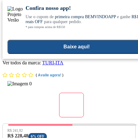
Confira nosso app!
Use o cupom de
primeira compra BEMVINDOAPP
e ganhe
R$
Conheça nosso site novo! E comemore com
0
reais OFF
para qualquer pedido.
* para compras acima de R$150
ofertas especiais
Home
>
Kit
Baixe aqui!
Kit 3x Turi-ita Zeólita Clinoptilolita (Standard) 250g - Turi-ita
Ver todos da marca:
TURI-ITA
(
Avalie agora!
)
Preço Original:
R$ 241,92
Preço com Desconto:
R$ 228,48
6% OFF