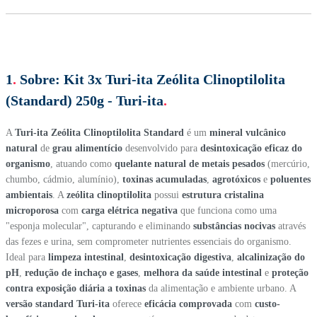
1
.
Sobre:
Kit 3x Turi-ita Zeólita Clinoptilolita
(Standard) 250g - Turi-ita
.
A
Turi-ita Zeólita Clinoptilolita Standard
é um
mineral vulcânico
natural
de
grau alimentício
desenvolvido para
desintoxicação eficaz do
organismo
, atuando como
quelante natural de metais pesados
(mercúrio,
chumbo, cádmio, alumínio),
toxinas acumuladas
,
agrotóxicos
e
poluentes
ambientais
. A
zeólita clinoptilolita
possui
estrutura cristalina
microporosa
com
carga elétrica negativa
que funciona como uma
"esponja molecular", capturando e eliminando
substâncias nocivas
através
das fezes e urina, sem comprometer nutrientes essenciais do organismo.
Ideal para
limpeza intestinal
,
desintoxicação digestiva
,
alcalinização do
pH
,
redução de inchaço e gases
,
melhora da saúde intestinal
e
proteção
contra exposição diária a toxinas
da alimentação e ambiente urbano. A
versão standard Turi-ita
oferece
eficácia comprovada
com
custo-