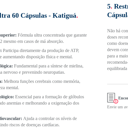
5
.
Rest
Cápsul
tra 60 Cápsulas - Katiguá
.
Não há cont
superior:
Fórmula ultra concentrada que garante
doses reco
12 mesmo em casos de má absorção.
como doença
devem consu
r:
Participa diretamente da produção de ATP,
para a maio
 aumentando disposição física e mental.
recomenda-s
lógica:
Fundamental para a síntese de mielina,
equilibrada
a nervoso e prevenindo neuropatias.
a:
Melhora funções cerebrais como memória,
eza mental.
ológico:
Essencial para a formação de glóbulos
Encon
ndo anemias e melhorando a oxigenação dos
Envie um avi
diovascular:
Ajuda a controlar os níveis de
indo riscos de doenças cardíacas.