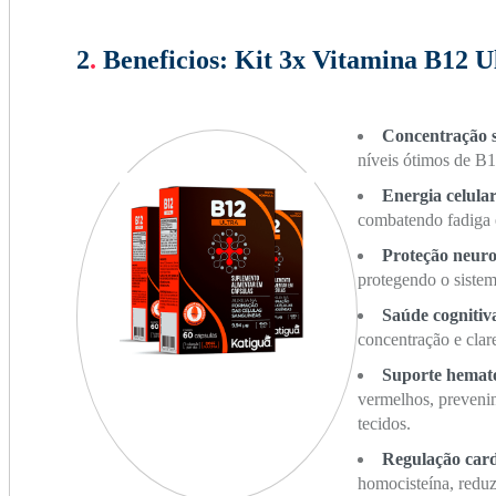
2
.
Beneficios:
Kit 3x Vitamina B12 Ul
Concentração 
níveis ótimos de B
Energia celula
combatendo fadiga e
Proteção neuro
protegendo o sistem
Saúde cognitiv
concentração e clar
Suporte hemat
vermelhos, preveni
tecidos.
Regulação car
homocisteína, reduz