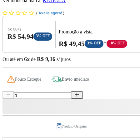
Ver todos da marca:
KATIGUA
(
Avalie agora!
)
Preço Original:
R$ 56,61
Promoção a vista
Preço com Desconto:
R$ 54,94
3% OFF
Preço A Vista:
R$ 49,45
+
3% OFF
10% OFF
6x
R$ 9,16
Ou até em
de
s/ juros
Pouco Estoque
Envio imediato
Produto Original