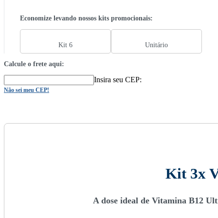
Economize levando nossos kits promocionais:
Kit 6
Unitário
Calcule o frete aqui:
Insira seu CEP:
Não sei meu CEP!
Kit 3x 
A dose ideal de Vitamina B12 Ult