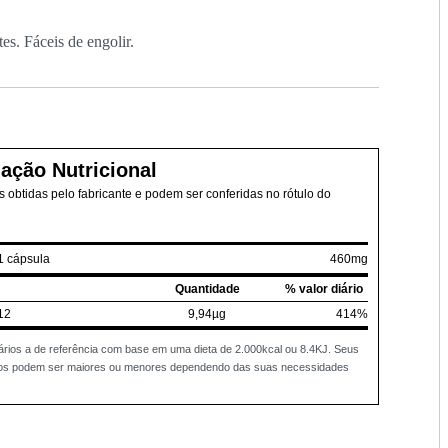
es. Fáceis de engolir.
ação Nutricional
 obtidas pelo fabricante e podem ser conferidas no rótulo do
1 cápsula
460mg
Quantidade
% valor diário
12
9,94µg
414%
ários a de referência com base em uma dieta de 2.000kcal ou 8.4KJ. Seus
rios podem ser maiores ou menores dependendo das suas necessidades