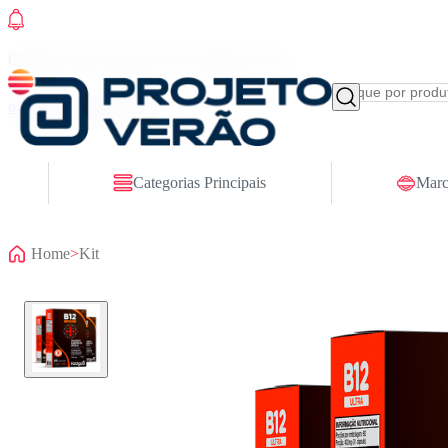
Conheça nosso site novo! E comemore com
ofertas especiais
Categorias Principais
Marc
Home
>
Kit