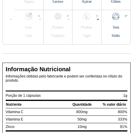
Vegano
Lactose
Açúcar
Glúten
Low
Produto
Produto
Sem
Carb
Orgânico
Light
Sódio
Informação Nutricional
Informações obtidas pelo fabricante e podem ser conferidas no rótulo do
produto.
Porção de 1 cápsulas
1g
Nutriente
Quantidade
% valor diário
Vitamina C
800mg
800%
Vitamina E
50mg
333%
Zinco
10mg
91%