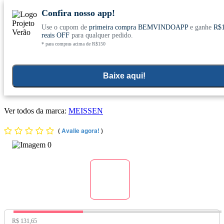
Confira nosso app!
Use o cupom de
primeira compra BEMVINDOAPP
e ganhe
R$
Conheça nosso site novo! E comemore com
0
reais OFF
para qualquer pedido.
* para compras acima de R$150
ofertas especiais
Home
>
Vitaminas E Minerais
>
Vitaminas
>
Vitamina C
Baixe aqui!
Kit 3x Vitamina C Vitamina E com Zinco (950mg) 60 Cápsulas
- Meissen
Ver todos da marca:
MEISSEN
(
Avalie agora!
)
Preço Original:
R$ 131,65