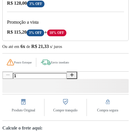
Preço com Desconto:
R$ 128,00
3% OFF
Promoção a vista
Preço A Vista:
R$ 115,20
+
3% OFF
10% OFF
6x
R$ 21,33
Ou até em
de
s/ juros
Pouco Estoque
Envio imediato
Produto Original
Compre tranquilo
Compra segura
Calcule o frete aqui: