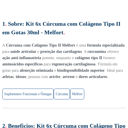
1
.
Sobre:
Kit 6x Cúrcuma com Colágeno Tipo II
em Gotas 30ml - Melfort
.
A
Cúrcuma com Colágeno Tipo II Melfort
é uma
fórmula especializada
para
saúde articular
e
proteção das cartilagens
. A
curcumina
oferece
ação anti-inflamatória
potente, enquanto o
colágeno tipo II
fornece
aminoácidos específicos
para
regeneração cartilaginosa
. Fórmula em
gotas para
absorção otimizada
e
biodisponibilidade superior
. Ideal para
atletas
,
idosos
, pessoas com
artrite
,
artrose
e
dores articulares
.
Suplementos Funcionais e Ômegas
Cúrcuma
Melfort
2
.
Beneficios:
Kit 6x Cúrcuma com Colágeno Tipo