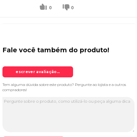
0
0
Fale você também do
produto!
escrever avaliação...
Tem alguma dúvida sobre este produto? Pergunte ao lojista e a outros
compradores!