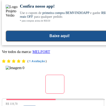
Confira nosso app!
Use o cupom de
primeira compra BEMVINDOAPP
e ganhe
R$
Conheça nosso site novo! E comemore com
0
reais OFF
para qualquer pedido.
* para compras acima de R$150
ofertas especiais
Home
>
Suplementos Funcionais E Omegas
>
Suplementos Funcionais E Naturais
>
Curcuma
Baixe aqui!
Kit 6x Cúrcuma com Colágeno Tipo II em Gotas 30ml - Melfort
Ver todos da marca:
MELFORT
(
1 Avaliação
)
Preço Original:
R$ 119,70