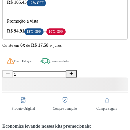
Preço com Desconto:
R$ 105,45
12% OFF
Promoção a vista
Preço A Vista:
R$ 94,91
+
12% OFF
10% OFF
6x
R$ 17,58
Ou até em
de
s/ juros
Pouco Estoque
Envio imediato
Produto Original
Compre tranquilo
Compra segura
Economize levando nossos kits promocionais: