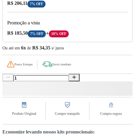
Preço com Desconto:
R$ 206,11
7% OFF
Promoção a vista
Preço A Vista:
R$ 185,50
+
7% OFF
10% OFF
6x
R$ 34,35
Ou até em
de
s/ juros
Pouco Estoque
Envio imediato
Produto Original
Compre tranquilo
Compra segura
Economize levando nossos kits promocionais: