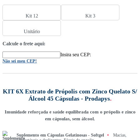
Kit 12
Kit 3
Unitário
Calcule o frete aqui:
Insira seu CEP:
Não sei meu CEP!
KIT 6X Extrato de Própolis com Zinco Quelato S/
Álcool 45 Cápsulas - Prodapys
.
Imunidade reforçada e saúde equilibrada com o própolis e zinco
em cápsulas, sem álcool.
Suplemento em Cápsulas Gelatinosas - Softgel
•
Macias,