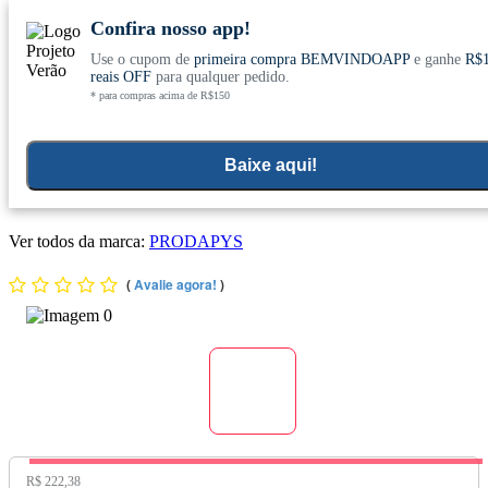
Confira nosso app!
Use o cupom de
primeira compra BEMVINDOAPP
e ganhe
R$
Conheça nosso site novo! E comemore com
0
reais OFF
para qualquer pedido.
* para compras acima de R$150
ofertas especiais
Home
>
Kit
Baixe aqui!
KIT 6X Extrato de Própolis com Zinco Quelato S/Álcool 45
Cápsulas - Prodapys
Ver todos da marca:
PRODAPYS
(
Avalie agora!
)
Preço Original:
R$ 222,38