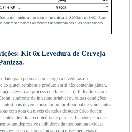
1,8mg
14%
a,Fe,P,K)....
traços
**
ários a de referência com base em uma dieta de 2.000kcal ou 8.4KJ. Seus
rios podem ser maiores ou menores dependendo das suas necessidades
rições:
Kit 6x Levedura de Cerveja
 Panizza
.
ndado para pessoas com alergia a leveduras ou
de ao glúten (embora o produto em si não contenha glúten,
traços devido ao processo de fabricação). Indivíduos com
rohn, síndrome do intestino irritável ou outras condições
as intestinais devem consultar um profissional de saúde antes
soas com gota ou níveis elevados de ácido úrico devem
m cautela devido ao conteúdo de purinas. Pacientes em uso
entos antidepressivos inibidores da monoamina oxidase
em evitar o consumo. Iniciar com doses pequenas e