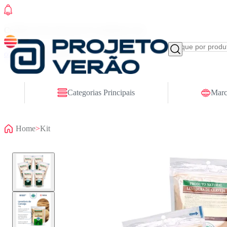
Conheça nosso site novo! E comemore com
ofertas especiais
Categorias Principais
Marc
Home
>
Kit