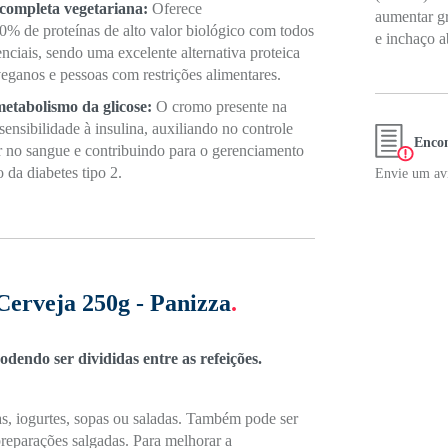
 completa vegetariana:
Oferece
aumentar gr
% de proteínas de alto valor biológico com todos
e inchaço 
nciais, sendo uma excelente alternativa proteica
veganos e pessoas com restrições alimentares.
etabolismo da glicose:
O cromo presente na
ensibilidade à insulina, auxiliando no controle
Encon
r no sangue e contribuindo para o gerenciamento
 da diabetes tipo 2.
Envie um avi
Cerveja 250g - Panizza
.
dendo ser divididas entre as refeições.
s, iogurtes, sopas ou saladas. Também pode ser
preparações salgadas. Para melhorar a