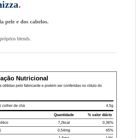
nizza
.
a pele e dos cabelos.
 próprios blends.
ação Nutricional
 obtidas pelo fabricante e podem ser conferidas no rótulo do
1 colher de chá
4,5g
Quantidade
% valor diário
ético
7,2kcal
0,36%
1
0,54mg
45%