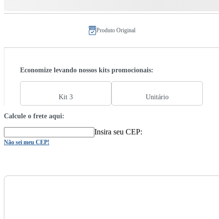
Produto Original
Economize levando nossos kits promocionais:
Kit 3
Unitário
Calcule o frete aqui:
Insira seu CEP:
Não sei meu CEP!