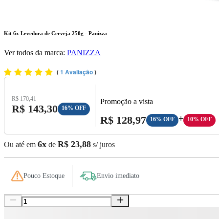
Kit 6x Levedura de Cerveja 250g - Panizza
Ver todos da marca:
PANIZZA
(
1 Avaliação
)
Preço Original:
R$ 170,41
Promoção a vista
Preço com Desconto:
R$ 143,30
16% OFF
Preço A Vista:
R$ 128,97
+
16% OFF
10% OFF
6x
R$ 23,88
Ou até em
de
s/ juros
Pouco Estoque
Envio imediato