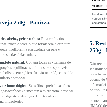
Proteínas
Vitaminas (C
% valores di
valores diá
rveja 250g - Panizza
.
energéticas.
 de cabelos, pele e unhas:
Rica em biotina
5
.
Rest
ínas, zinco e selênio que fortalecem a estrutura
250g -
queda, melhoram a elasticidade da pele e
to saudável das unhas.
mpleto natural:
Contém todas as vitaminas do
Não recome
orções equilibradas e formas biodisponíveis,
sensibilida
etabolismo energético, função neurológica, saúde
pode haver 
uilíbrio hormonal.
doença de C
inflamatóri
ivo e imunológico:
Suas fibras prebióticas (beta-
do uso. Pes
gossacarídeos) alimentam a microbiota intestinal
utilizar co
o a digestão, absorção de nutrientes e
de medicam
ema imunológico.
(IMAO) dev