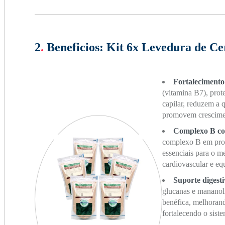
2
.
Beneficios:
Kit 6x Levedura de Ce
Fortalecimento
(vitamina B7), prote
capilar, reduzem a 
promovem crescimen
Complexo B co
complexo B em prop
essenciais para o m
cardiovascular e eq
Suporte digest
glucanas e mananoli
benéfica, melhorand
fortalecendo o sist