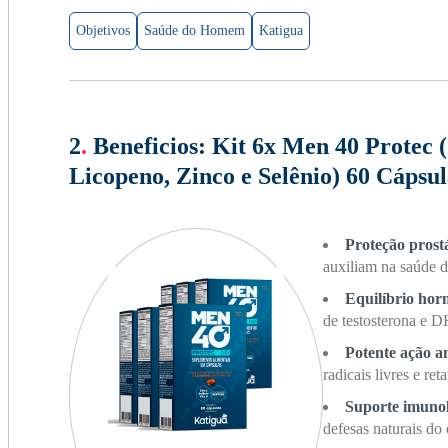
Objetivos
Saúde do Homem
Katigua
2
.
Beneficios:
Kit 6x Men 40 Protec 
Licopeno, Zinco e Selênio) 60 Cápsul
Proteção prost
auxiliam na saúde da
Equilíbrio hor
de testosterona e 
Potente ação a
radicais livres e re
Suporte imunol
defesas naturais do