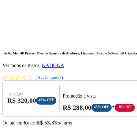
Kit 6x Men 40 Protec (Óleo de Semente de Abóbora, Licopeno, Zinco e Selênio) 60 Cápsula
Ver todos da marca:
KATIGUA
(
Avalie agora!
)
Preço Original:
R$ 582,00
Promoção a vista
Preço com Desconto:
R$ 320,00
45% OFF
Preço A Vista:
R$ 288,00
+
45% OFF
10% OFF
6x
R$ 53,33
Ou até em
de
s/ juros