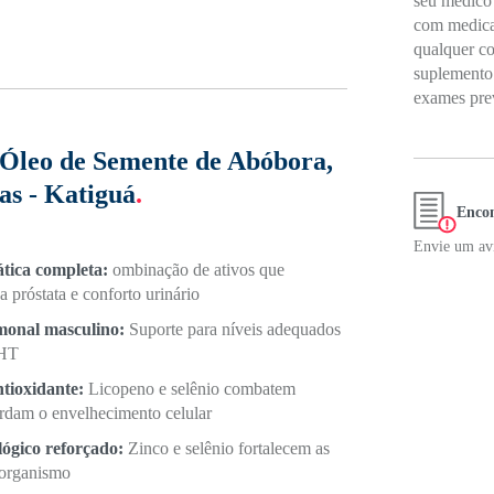
seu médico 
com medicam
qualquer c
suplemento 
exames prev
(Óleo de Semente de Abóbora,
as - Katiguá
.
Encon
Envie um avi
ática completa:
ombinação de ativos que
 próstata e conforto urinário
monal masculino:
Suporte para níveis adequados
DHT
ntioxidante:
Licopeno e selênio combatem
tardam o envelhecimento celular
ógico reforçado:
Zinco e selênio fortalecem as
 organismo