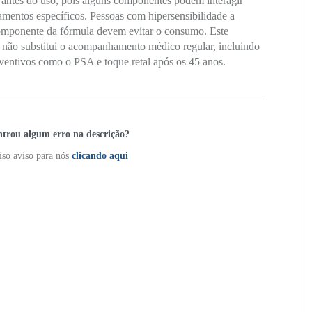
antes do uso, pois alguns componentes podem interagir
entos específicos. Pessoas com hipersensibilidade a
omponente da fórmula devem evitar o consumo. Este
não substitui o acompanhamento médico regular, incluindo
entivos como o PSA e toque retal após os 45 anos.
trou algum erro na descrição?
so aviso para nós
clicando aqui