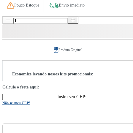
Pouco Estoque
Envio imediato
Produto Original
Economize levando nossos kits promocionais:
Calcule o frete aqui:
Insira seu CEP:
Não sei meu CEP!