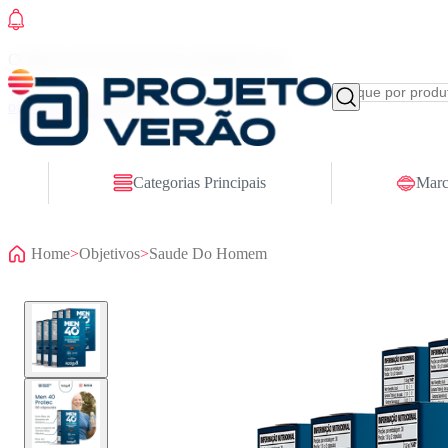
Conheça nosso site novo! E comemore com
ofertas especiais
Categorias Principais
Marc
Home
>
Objetivos
>
Saude Do Homem