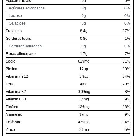
Açúcares totais
0g
0%
Açúcares adiconados
0g
0%
Lactose
0g
0%
Galactose
0g
0%
Proteínas
8,4g
17%
Gorduras totais
0,8g
1%
Gorduras saturadas
0g
0%
Fibras alimentares
1,7g
7%
Sódio
619mg
31%
Biotina
12µg
10%
Vitamina B12
1,3µg
54%
Ferro
4mg
29%
Vitamina B2
0,09mg
8%
Vitamina B3
1,4mg
9%
Fósforo
126mg
18%
Magnésio
37mg
9%
Potássio
479mg
14%
Zinco
0,6mg
5%