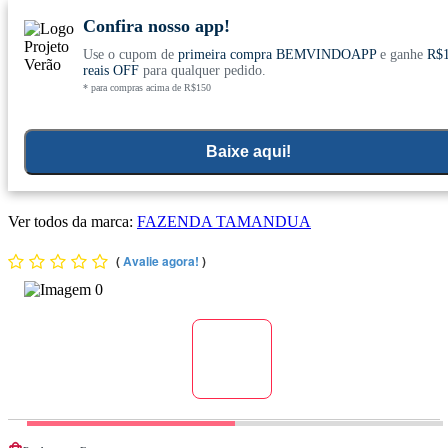
Confira nosso app!
Use o cupom de
primeira compra BEMVINDOAPP
e ganhe
R$
Conheça nosso site novo! E comemore com
0
reais OFF
para qualquer pedido.
* para compras acima de R$150
ofertas especiais
Home
>
Super Alimentos E Digestao
>
Super Alimentos Naturais Verdes
>
Spirulina
Baixe aqui!
Kit 6x Spirulina Orgânica Certificada 100g em Pó - Fazenda
Tamanduá
Ver todos da marca:
FAZENDA TAMANDUA
(
Avalie agora!
)