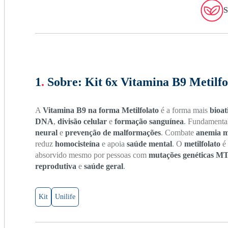
S
1
.
Sobre:
Kit 6x Vitamina B9 Metilfol
A
Vitamina B9 na forma Metilfolato
é a forma mais
bioat
DNA
,
divisão celular
e
formação sanguínea
. Fundamenta
neural
e
prevenção de malformações
. Combate
anemia m
reduz
homocisteína
e apoia
saúde mental
. O
metilfolato
é 
absorvido mesmo por pessoas com
mutações genéticas 
reprodutiva
e
saúde geral
.
Kit
Unilife