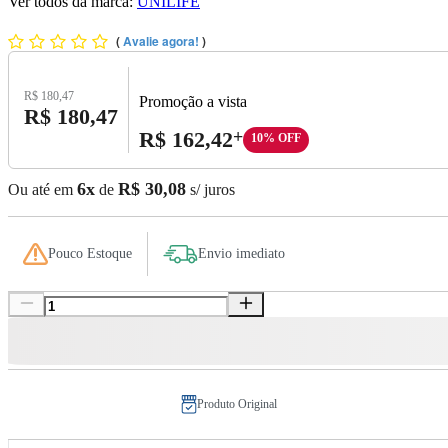
Ver todos da marca:
UNILIFE
(
Avalie agora!
)
Preço Original:
R$ 180,47
Promoção a vista
Preço com Desconto:
R$ 180,47
Preço A Vista:
R$ 162,42
+
10% OFF
6x
R$ 30,08
Ou até em
de
s/ juros
Pouco Estoque
Envio imediato
Produto Original