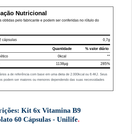
ação Nutricional
 obtidas pelo fabricante e podem ser conferidas no rótulo do
2 cápsulas
0,7g
Quantidade
% valor diário
ético
0kcal
**
o
1138µg
285%
ários a de referência com base em uma dieta de 2.000kcal ou 8.4KJ. Seus
rios podem ser maiores ou menores dependendo das suas necessidades
rições:
Kit 6x Vitamina B9
lato 60 Cápsulas - Unilife
.