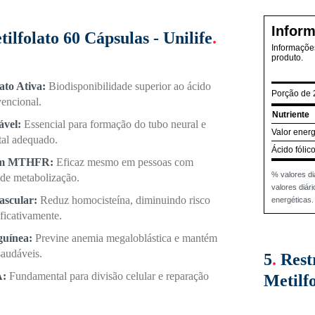
Inform
ilfolato 60 Cápsulas - Unilife
.
Informações
produto.
ato Ativa:
Biodisponibilidade superior ao ácido
Porção de 
vencional.
Nutriente
ável:
Essencial para formação do tubo neural e
Valor energ
tal adequado.
Ácido fólic
com MTHFR:
Eficaz mesmo em pessoas com
% valores di
 de metabolização.
valores diá
ascular:
Reduz homocisteína, diminuindo risco
energéticas.
ificativamente.
guínea:
Previne anemia megaloblástica e mantém
saudáveis.
5
.
Rest
A:
Fundamental para divisão celular e reparação
Metilfo