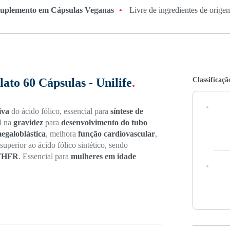
uplemento em Cápsulas Veganas
•
Livre de ingredientes de orige
Classificaçã
ato 60 Cápsulas - Unilife
.
iva
do ácido fólico, essencial para
síntese de
l na
gravidez
para
desenvolvimento do tubo
egaloblástica
, melhora
função cardiovascular
,
superior ao ácido fólico sintético, sendo
MTHFR
. Essencial para
mulheres em idade