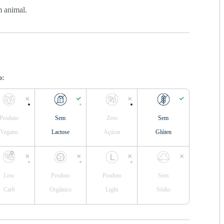
m animal.
o:
Produto
Sem
Zero
Sem
Vegano
Lactose
Açúcar
Glúten
Low
Produto
Produto
Sem
Carb
Orgânico
Light
Sódio