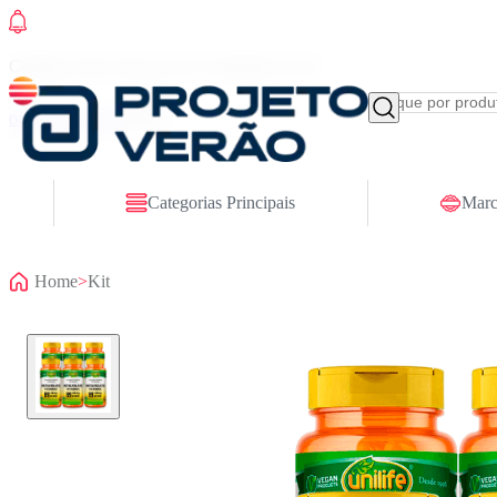
Conheça nosso site novo! E comemore com
ofertas especiais
Categorias Principais
Marc
Home
>
Kit