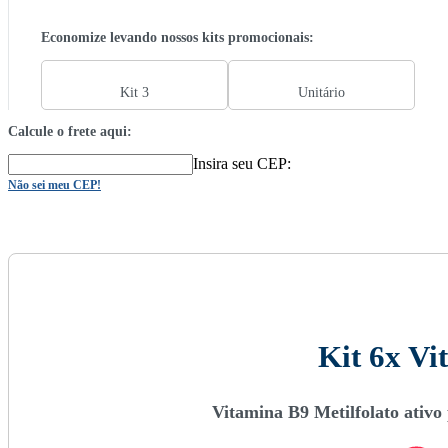
Economize levando nossos kits promocionais:
Kit 3
Unitário
Calcule o frete aqui:
Insira seu CEP:
Não sei meu CEP!
Kit 6x Vi
Vitamina B9 Metilfolato ativo