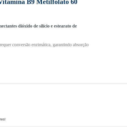
Vitamina B9 Metilfolato 60
ectantes dióxido de silício e estearato de
requer conversão enzimática, garantindo absorção
res!