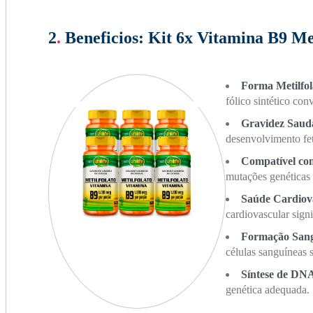
2
.
Beneficios:
Kit 6x Vitamina B9 Met
Forma Metilfol
fólico sintético con
Gravidez Saud
desenvolvimento fe
Compatível 
mutações genéticas
Saúde Cardiov
cardiovascular sign
Formação San
células sanguíneas 
Síntese de DN
genética adequada.