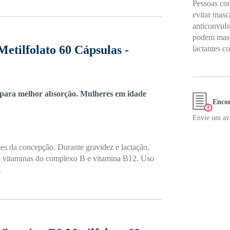
Pessoas com
evitar masc
anticonvuls
podem masca
etilfolato 60 Cápsulas -
lactantes c
s para melhor absorção. Mulheres em idade
Encon
Envie um avi
tes da concepção. Durante gravidez e lactação,
as vitaminas do complexo B e vitamina B12. Uso
.