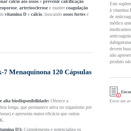
onar cálcio aos ossos
e
prevenir calcificação
Este suplem
teoporose
,
arteriosclerose
e manter
coagulação
à vitamina
tam
vitamina D
e
cálcio
, buscando
ossos fortes
e
de anticoa
médico ante
medicament
anticoagul
dabigatrana
devem busca
não apresen
produto não
k-7 Menaquinona 120 Cápsulas
Encon
alta biodisponibilidade:
Oferece a
Envie um avi
eia longa, que permanece ativa no organismo por
horas) e apresenta maior eficácia que outras
 K.
vitamina D3:
Complementa e potencializa os