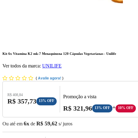
Kit 6x Vitamina K2 mk-7 Menaquinona 120 Cápsulas Vegetarianas - Unilife
Ver todos da marca:
UNILIFE
(
Avalie agora!
)
Preço Original:
R$ 408,84
Promoção a vista
Preço com Desconto:
R$ 357,73
13% OFF
Preço A Vista:
R$ 321,96
+
13% OFF
10% OFF
6x
R$ 59,62
Ou até em
de
s/ juros