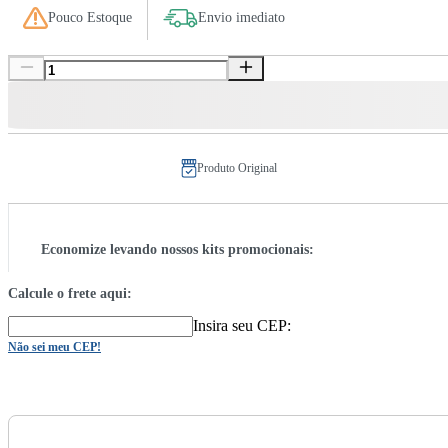
Pouco Estoque
Envio imediato
Produto Original
Economize levando nossos kits promocionais:
Calcule o frete aqui:
Insira seu CEP:
Não sei meu CEP!