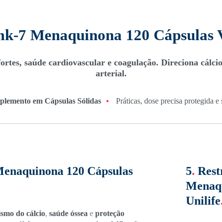
k-7 Menaquinona 120 Cápsulas Ve
tes, saúde cardiovascular e coagulação. Direciona cálcio 
arterial.
plemento em Cápsulas Sólidas
•
Práticas, dose precisa protegida e
Menaquinona 120 Cápsulas
5
.
Rest
Menaqu
Unilife
smo do cálcio
,
saúde óssea
e
proteção