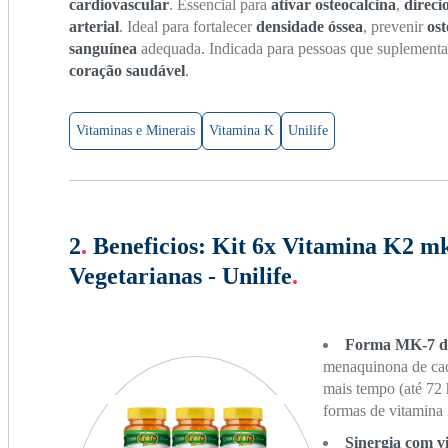
cardiovascular
. Essencial para
ativar osteocalcina
,
direci
arterial
. Ideal para fortalecer
densidade óssea
, prevenir
os
sanguínea
adequada. Indicada para pessoas que suplemen
coração saudável
.
Vitaminas e Minerais
Vitamina K
Unilife
2
.
Beneficios:
Kit 6x Vitamina K2 m
Vegetarianas - Unilife
.
Forma MK-7 de 
menaquinona de cad
mais tempo (até 72 
formas de vitamina
Sinergia com 