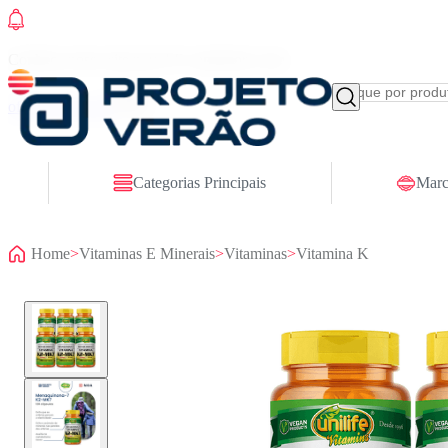
Conheça nosso site novo! E comemore com
ofertas especiais
Categorias Principais
Marc
Home
>
Vitaminas E Minerais
>
Vitaminas
>
Vitamina K