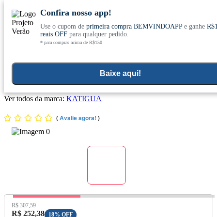
Confira nosso app!
Use o cupom de
primeira compra BEMVINDOAPP
e ganhe
R$
Conheça nosso site novo! E comemore com
0
reais OFF
para qualquer pedido.
* para compras acima de R$150
ofertas especiais
Home
>
Vitaminas E Minerais
>
Vitaminas
>
Vitamina K
Baixe aqui!
Kit 6x Vitamina K2 Plus (149mcg) 30 Softgel - Katiguá
Ver todos da marca:
KATIGUA
(
Avalie agora!
)
Preço Original:
R$ 307,59
Preço com Desconto:
R$ 252,38
18% OFF