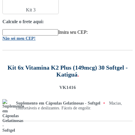
Kit 3
Calcule o frete aqui:
Insira seu CEP:
Não sei meu CEP!
Kit 6x Vitamina K2 Plus (149mcg) 30 Softgel -
Katiguá
.
VK1416
Suplemento em Cápsulas Gelatinosas - Softgel
•
Macias,
confortáveis e deslizantes. Fáceis de engolir.