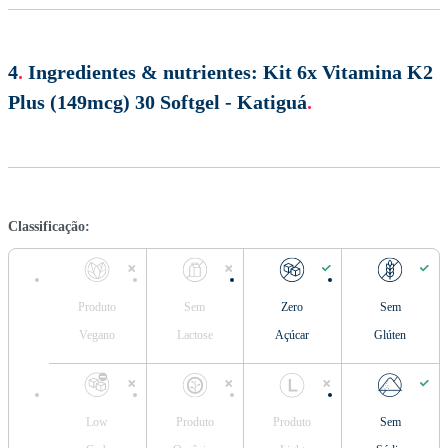
4
.
Ingredientes & nutrientes:
Kit 6x Vitamina K2
Plus (149mcg) 30 Softgel - Katiguá
.
Classificação:
Produto
Sem
Zero
Sem
Vegano
Lactose
Açúcar
Glúten
Low
Produto
Produto
Sem