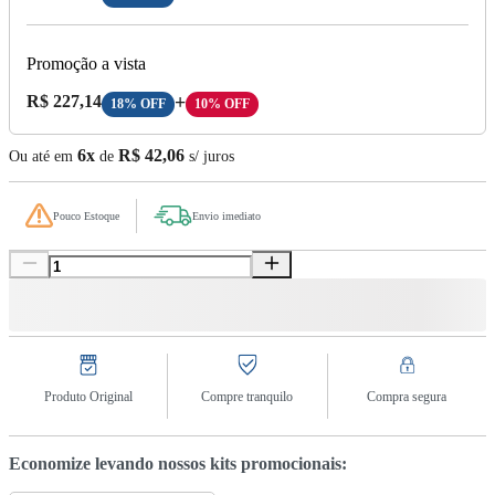
Promoção a vista
Preço A Vista:
R$ 227,14
+
18% OFF
10% OFF
6x
R$ 42,06
Ou até em
de
s/ juros
Pouco Estoque
Envio imediato
Produto Original
Compre tranquilo
Compra segura
Economize levando nossos kits promocionais: