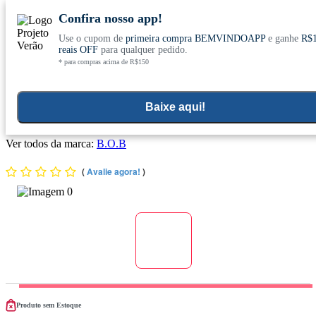
Confira nosso app!
Use o cupom de
primeira compra BEMVINDOAPP
e ganhe
R$
Conheça nosso site novo! E comemore com
0
reais OFF
para qualquer pedido.
* para compras acima de R$150
ofertas especiais
Home
>
Aromaterapia E Cuidados Pessoais
>
Higiene Bucal
Baixe aqui!
Lip Balm Abacate 10g - B.O.B
Ver todos da marca:
B.O.B
(
Avalie agora!
)
Produto sem Estoque